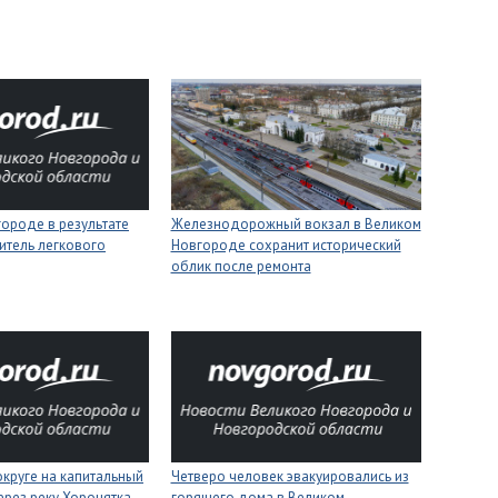
ороде в результате
Железнодорожный вокзал в Великом
итель легкового
Новгороде сохранит исторический
облик после ремонта
круге на капитальный
Четверо человек эвакуировались из
ерез реку Хоронятка
горящего дома в Великом