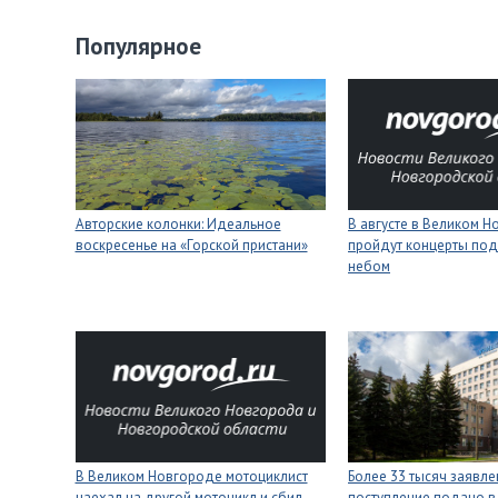
Популярное
Авторские колонки: Идеальное
В августе в Великом 
воскресенье на «Горской пристани»
пройдут концерты под
небом
В Великом Новгороде мотоциклист
Более 33 тысяч заявле
наехал на другой мотоцикл и сбил
поступление подано в