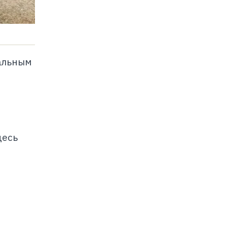
альным
десь