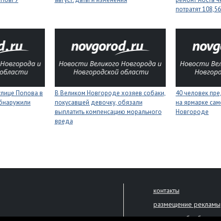
потратят 108,5
улице Попова в
В Великом Новгороде хозяев собаки,
40 человек пре
бнаружили
покусавшей девочку, обязали
на ярмарке сам
выплатить компенсацию морального
Новгороде
вреда
контакты
размещение рекламы
политика обработки 
решена только с письменного