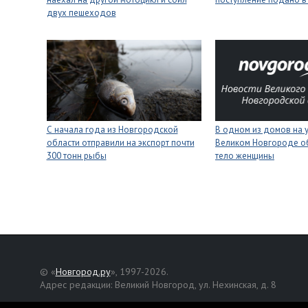
двух пешеходов
С начала года из Новгородской
В одном из домов на 
области отправили на экспорт почти
Великом Новгороде о
300 тонн рыбы
тело женщины
© «
Новгород.ру
», 1997-2026.
Адрес редакции: Великий Новгород, ул. Нехинская, д. 8
Републикация текстов, фотографий и другой информации раз