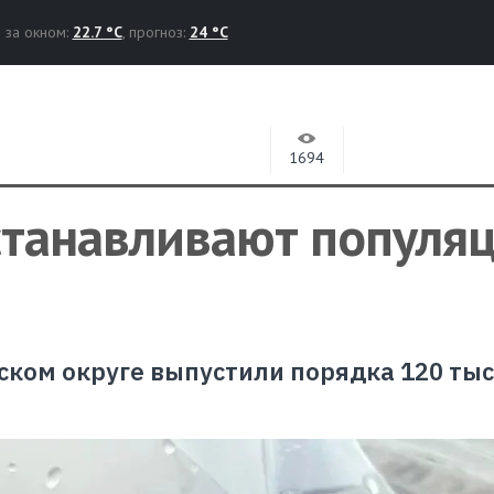
за окном:
22.7 °C
, прогноз:
24 °C
1694
сстанавливают популя
дском округе выпустили порядка 120 ты