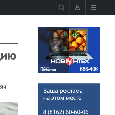
цию
сяч