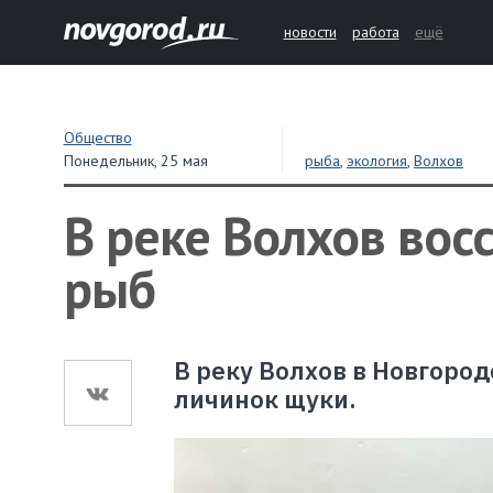
новости
работа
ещё
Общество
Понедельник,
25 мая
рыба
,
экология
,
Волхов
В реке Волхов во
рыб
В реку Волхов в Новгоро
личинок щуки.