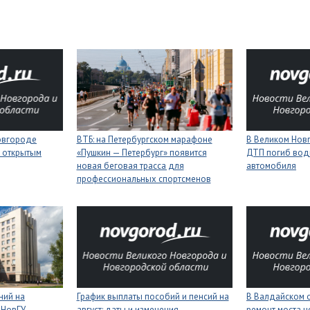
Новгороде
ВТБ: на Петербургском марафоне
В Великом Новг
 открытым
«Пушкин — Петербург» появится
ДТП погиб вод
новая беговая трасса для
автомобиля
профессиональных спортсменов
ний на
График выплаты пособий и пенсий на
В Валдайском о
 НовГУ
август: даты и изменения
ремонт моста ч