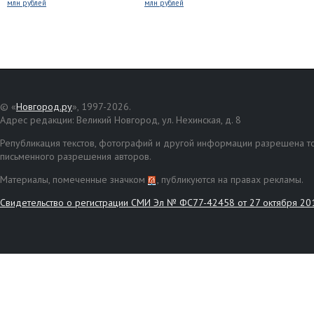
млн рублей
млн рублей
© «
Новгород.ру
», 1997-2026.
Адрес редакции: Великий Новгород, ул. Нехинская, д. 8
Републикация текстов, фотографий и другой информации разрешена то
письменного разрешения авторов.
Материалы, помеченные значком
, публикуются на правах рекламы.
Свидетельство о регистрации СМИ Эл № ФС77-42458 от 27 октября 20