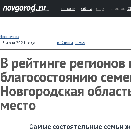
новости
работа
ещё
за окном:
2
Экономика
15 июня 2021 года
рейтинги
,
семья
В рейтинге регионов 
благосостоянию семе
Новгородская область
место
Самые состоятельные семьи ж