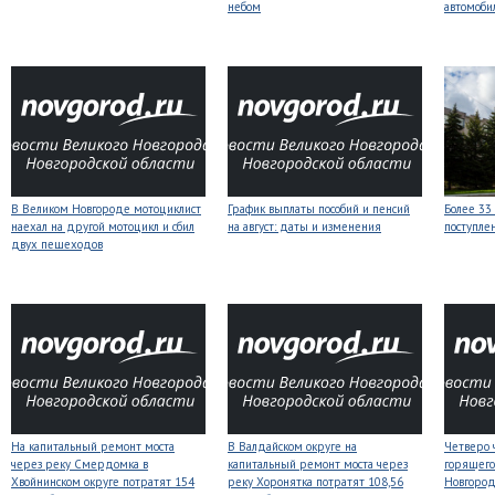
небом
автомоби
В Великом Новгороде мотоциклист
График выплаты пособий и пенсий
Более 33
наехал на другой мотоцикл и сбил
на август: даты и изменения
поступле
двух пешеходов
На капитальный ремонт моста
В Валдайском округе на
Четверо 
через реку Смердомка в
капитальный ремонт моста через
горящего
Хвойнинском округе потратят 154
реку Хоронятка потратят 108,56
Новгоро