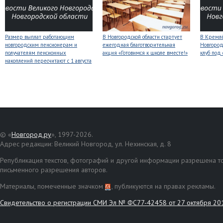
Размер выплат работающим
В Новгородской области стартует
В Кремлё
новгородским пенсионерам и
ежегодная благотворительная
Новгород
получателям пенсионных
акция «Готовимся к школе вместе!»
клуб под
накоплений пересчитают с 1 августа
© «
Новгород.ру
», 1997-2026.
Адрес редакции: Великий Новгород, ул. Нехинская, д. 8
Републикация текстов, фотографий и другой информации разрешена то
письменного разрешения авторов.
Материалы, помеченные значком
, публикуются на правах рекламы.
Свидетельство о регистрации СМИ Эл № ФС77-42458 от 27 октября 20