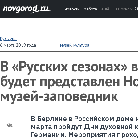
новости
работа
ещё
за окном:
2
Культура
6 марта 2019 года
музей
,
культура
В «Русских сезонах» 
будет представлен Н
музей-заповедник
В Берлине в Российском доме н
марта пройдут Дни духовной к
Германии. Мероприятия прохо