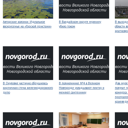
Авторские колонки: Идеальное
В Валдайском округе мужчину
В выходн
воскресенье на «Горской пристани»
убило током
области 
кратков
В Окуловке частично обрушилась
В поликлинике №4 в Великом
Два музе
кирпичная стена железнодорожного
Новгороде укладывают плитку и
получат 
депо
меняют сантехнику
конкурса
програм
краеведч