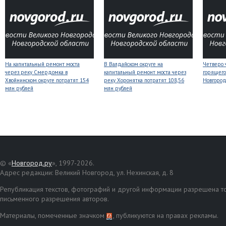
На капитальный ремонт моста
В Валдайском округе на
Четверо 
через реку Смердомка в
капитальный ремонт моста через
горящего
Хвойнинском округе потратят 154
реку Хоронятка потратят 108,56
Новгоро
млн рублей
млн рублей
© «
Новгород.ру
», 1997-2026.
Адрес редакции: Великий Новгород, ул. Нехинская, д. 8
Републикация текстов, фотографий и другой информации разрешена то
письменного разрешения авторов.
Материалы, помеченные значком
, публикуются на правах рекламы.