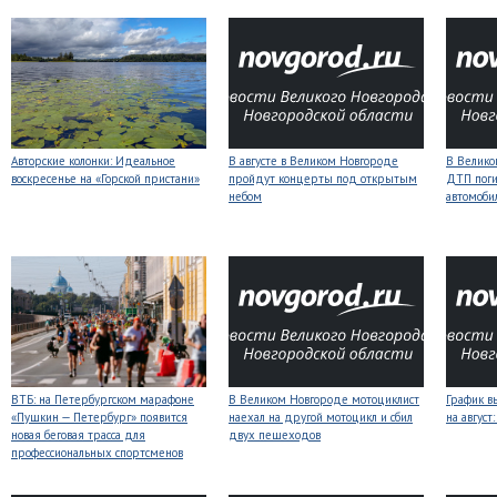
Авторские колонки: Идеальное
В августе в Великом Новгороде
В Велико
воскресенье на «Горской пристани»
пройдут концерты под открытым
ДТП поги
небом
автомоби
ВТБ: на Петербургском марафоне
В Великом Новгороде мотоциклист
График в
«Пушкин — Петербург» появится
наехал на другой мотоцикл и сбил
на авгус
новая беговая трасса для
двух пешеходов
профессиональных спортсменов