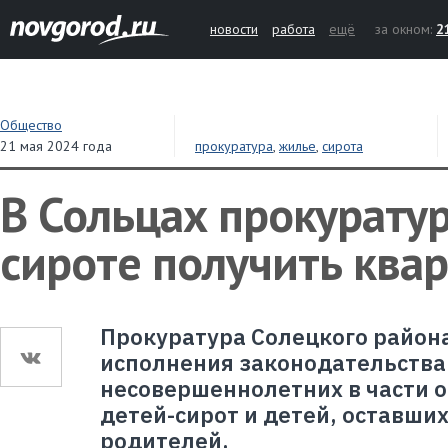
новости
работа
ещё
за окном:
2
Общество
21 мая 2024 года
прокуратура
,
жилье
,
сирота
В Сольцах прокурату
сироте получить ква
Прокуратура Солецкого район
исполнения законодательства
несовершеннолетних в части 
детей-сирот и детей, оставши
родителей.