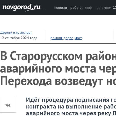
новости
работа
ещё
за окном:
1
Дороги и транспорт
12 сентября 2024 года
ремонт дорог
,
мост
В Старорусском район
аварийного моста чер
Перехода возведут н
Идёт процедура подписания г
контракта на выполнение раб
аварийного моста через реку 