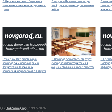
В Окуловке частично обрушилась
В августе в Великом Новгороде
В поликл
кирпичная стена железнодорожного
пройдут концерты под открытым
Новгород
депо
небом
меняют с
Размер выплат работающим
В Новгородской области стартует
В Кремлё
новгородским пенсионерам и
ежегодная благотворительная
Новгород
получателям пенсионных
акция «Готовимся к школе вместе!»
клуб под
накоплений пересчитают с 1 августа
© «
Новгород.ру
», 1997-2026.