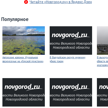
Читайте «Новгород.ру» в Яндекс.Дзен
Популярное
Авторские колонки: Идеальное
В Валдайском округе мужчину
В выходн
воскресенье на «Горской пристани»
убило током
области 
кратков