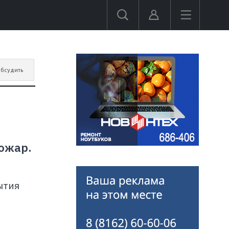
бсудить
ожар.
ытия