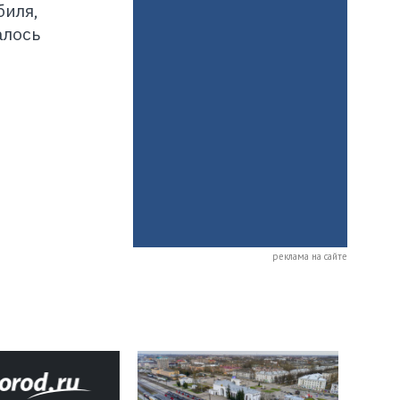
биля,
алось
реклама на сайте