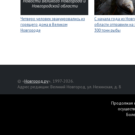
Четверо человек эвакуировались из
С начала года из Нов
горящего дома в Великом
области отправили на 
Новгороде
300 тонн рыбы
© «
Новгород.ру
», 1997-2026.
Адрес редакции: Великий Новгород, ул. Нехинская, д. 8
Републикация текстов, фотографий и другой информации раз
разрешения авторов.
Продолжая и
осуществ
Материалы, помеченные значком
, публикуются на правах р
Бол
Свидетельство о регистрации СМИ Эл № ФС77-42458 от 27 ок