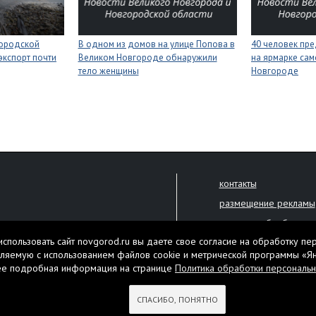
городской
В одном из домов на улице Попова в
40 человек пре
экспорт почти
Великом Новгороде обнаружили
на ярмарке сам
тело женщины
Новгороде
контакты
размещение рекламы
политика обработки 
решена только с письменного
спользовать сайт novgorod.ru вы даете свое согласие на обработку пе
Настоящий ресурс мо
ляемую с использованием файлов cookie и метрической программы «Я
екламы.
ее подробная информация на странице
Политика обработки персональ
Нашли ошибку? Выдели
тября 2010 года
СПАСИБО, ПОНЯТНО