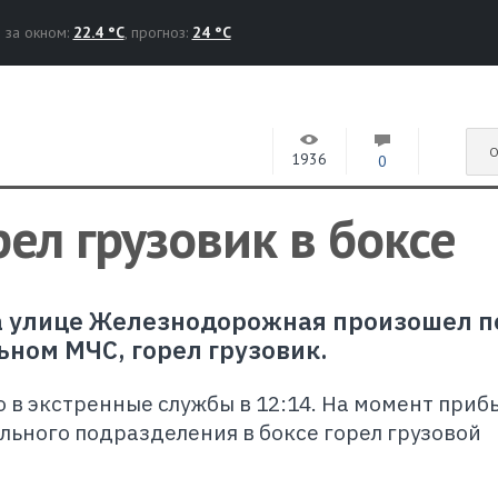
за окном:
22.4 °C
, прогноз:
24 °C
О
1936
0
рел грузовик в боксе
на улице Железнодорожная произошел п
ьном МЧС, горел грузовик.
 в экстренные службы в 12:14. На момент приб
ьного подразделения в боксе горел грузовой