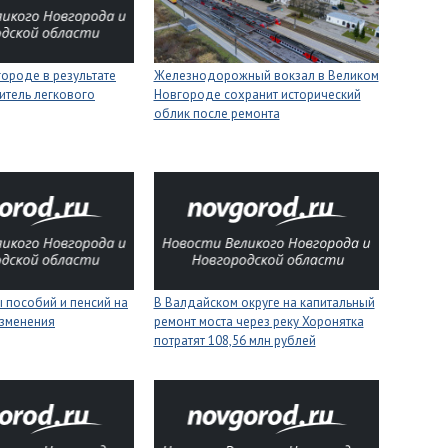
ороде в результате
Железнодорожный вокзал в Великом
итель легкового
Новгороде сохранит исторический
облик после ремонта
 пособий и пенсий на
В Валдайском округе на капитальный
изменения
ремонт моста через реку Хоронятка
потратят 108,56 млн рублей