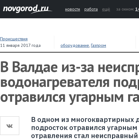
новости
работа
ещё
за окном:
1
Происшествия
11 января 2017 года
оборудование
,
Газпром
газораспределение Великий
Новгород
В Валдае из-за неисп
водонагревателя под
отравился угарным г
В одном из многоквартирных 
подросток отравился угарным
отравления стал неисправный