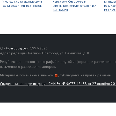
Уторгош из двухэтажного дома
через реку Смердомка в
капиталь
эвакуировали четырёх человек
Хвойнинском округе потратят 154
реку Хор
млн рублей
млн рубл
© «
Новгород.ру
», 1997-2026.
Адрес редакции: Великий Новгород, ул. Нехинская, д. 8
Републикация текстов, фотографий и другой информации разрешена то
письменного разрешения авторов.
Материалы, помеченные значком
, публикуются на правах рекламы.
Свидетельство о регистрации СМИ Эл № ФС77-42458 от 27 октября 20