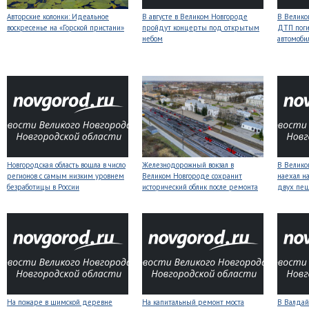
Авторские колонки: Идеальное
В августе в Великом Новгороде
В Велико
воскресенье на «Горской пристани»
пройдут концерты под открытым
ДТП поги
небом
автомоби
Новгородская область вошла в число
Железнодорожный вокзал в
В Велико
регионов с самым низким уровнем
Великом Новгороде сохранит
наехал н
безработицы в России
исторический облик после ремонта
двух пе
На пожаре в шимской деревне
На капитальный ремонт моста
В Валдай