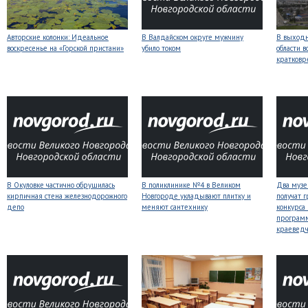
Авторские колонки: Идеальное
В Валдайском округе мужчину
В выходн
воскресенье на «Горской пристани»
убило током
области 
кратков
В Окуловке частично обрушилась
В поликлинике №4 в Великом
Два музе
кирпичная стена железнодорожного
Новгороде укладывают плитку и
получат 
депо
меняют сантехнику
конкурса
програм
краеведч