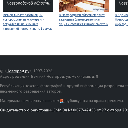
Размер выплат работающим
В Новгородской области стартует
В Кремлё
новгородским пенсионерам и
ежегодная благотворительная
Новгород
получателям пенсионных
акция «Готовимся к школе вместе!»
клуб под
накоплений пересчитают с 1 августа
© «
Новгород.ру
», 1997-2026.
Адрес редакции: Великий Новгород, ул. Нехинская, д. 8
Републикация текстов, фотографий и другой информации разрешена то
письменного разрешения авторов.
Материалы, помеченные значком
, публикуются на правах рекламы.
Свидетельство о регистрации СМИ Эл № ФС77-42458 от 27 октября 20