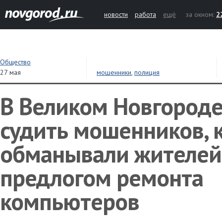
новости
работа
ещё
за окном:
2
Общество
27 мая
мошенники
,
полиция
В Великом Новгороде
судить мошенников, 
обманывали жителей
предлогом ремонта
компьютеров