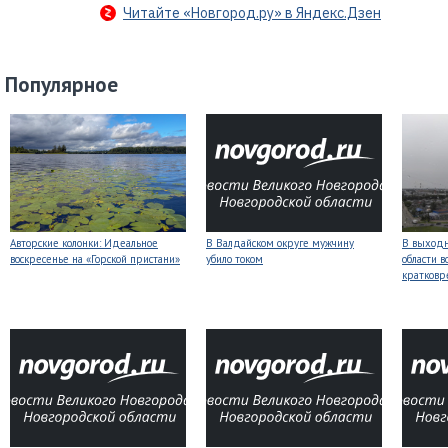
Читайте «Новгород.ру» в Яндекс.Дзен
Популярное
Авторские колонки: Идеальное
В Валдайском округе мужчину
В выходн
воскресенье на «Горской пристани»
убило током
области 
кратков