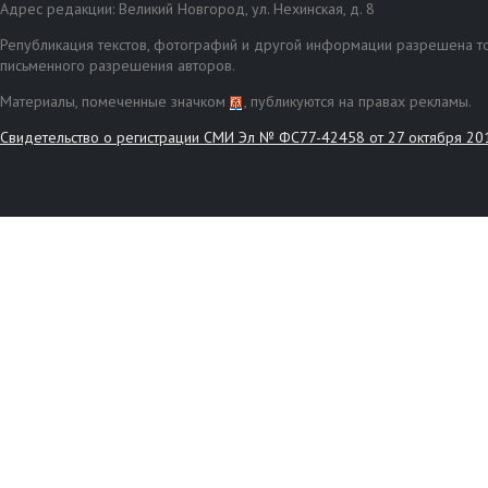
Адрес редакции: Великий Новгород, ул. Нехинская, д. 8
Републикация текстов, фотографий и другой информации разрешена то
письменного разрешения авторов.
Материалы, помеченные значком
, публикуются на правах рекламы.
Свидетельство о регистрации СМИ Эл № ФС77-42458 от 27 октября 20