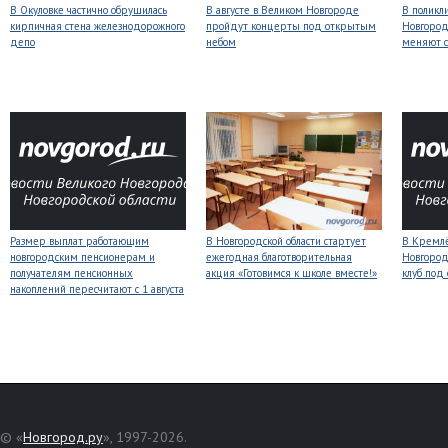
В Окуловке частично обрушилась
В августе в Великом Новгороде
В поликл
кирпичная стена железнодорожного
пройдут концерты под открытым
Новгород
депо
небом
меняют с
Размер выплат работающим
В Новгородской области стартует
В Кремлё
новгородским пенсионерам и
ежегодная благотворительная
Новгород
получателям пенсионных
акция «Готовимся к школе вместе!»
клуб под
накоплений пересчитают с 1 августа
© «
Новгород.ру
», 1997-2026.