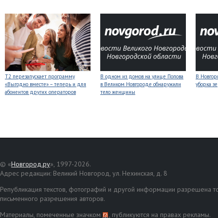
Т2 перезапускает программу
В одном из домов на улице Попова
В Новгоро
«Выгодно вместе» – теперь и для
в Великом Новгороде обнаружили
уборка з
абонентов других операторов
тело женщины
© «
Новгород.ру
», 1997-2026.
Адрес редакции: Великий Новгород, ул. Нехинская, д. 8
Републикация текстов, фотографий и другой информации разрешена то
письменного разрешения авторов.
Материалы, помеченные значком
, публикуются на правах рекламы.