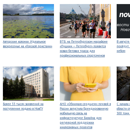
Авторские колонки: Идеальное
ВТБ: на Петербургском марафоне
В август
воскресенье на «Горской пристани»
«Пушкин — Петербург» появится
пройдут
новая беговая трасса для
небом
профессиональных спортсменов
Более 33 тысяч заявлений на
АНО «Обнимаю сердцем» первой в
С начала
поступление подано в НовГУ
России запустила брендированную
области о
мобильную связь на
300 тонн
инфраструктуре Билайна для
регулярной поддержки
инклюзивных проектов