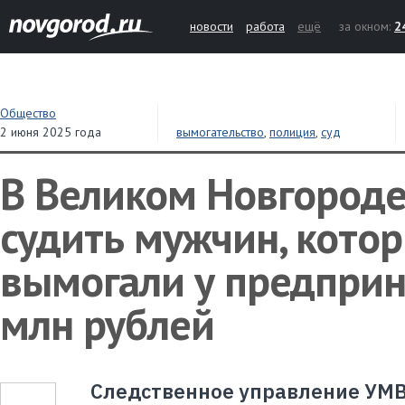
новости
работа
ещё
за окном:
2
Общество
2 июня 2025 года
вымогательство
,
полиция
,
суд
В Великом Новгороде
судить мужчин, кото
вымогали у предприн
млн рублей
Следственное управление УМВ