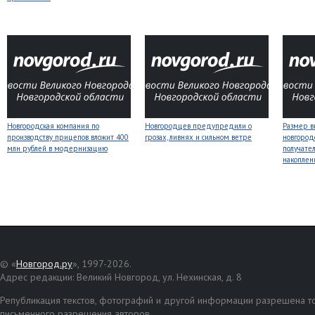
Новгородская компания по
Новгородцев предупредили о
Размер 
производству прицепов вложит 400
грозах, ливнях и сильном ветре
новгород
млн рублей в модернизацию
получате
накоплен
© «
Новгород.ру
», 1997-2026.
Адрес редакции: Великий Новгород, ул. Нехинская, д. 8
Републикация текстов, фотографий и другой информации разрешена то
письменного разрешения авторов.