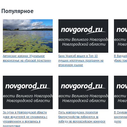
Популярное
Авторские колонки: Идеальное
Банк Уралсиб вошел в Топ-10
В Валдай
воскресенье на «Горской пристани»
лучших ипотечных программ на
убило то
вторичном рынке
За сутки в Новгородской области
Пять новгородских проектов
В Окулов
двое водителей не справились с
благоустройства поборются за
кирпична
управлением и врезались в
победу во всероссийском конкурсе
депо
препятствие