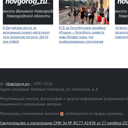
В Валдайском округе на
ВТБ: на Петербургском марафоне
Четверо 
капитальный ремонт моста через
«Пушкин — Петербург» появится
горящего
реку Хоронятка потратят 108,56
новая беговая трасса для
Новгоро
млн рублей
профессиональных спортсменов
© «
Новгород.ру
», 1997-2026.
Адрес редакции: Великий Новгород, ул. Нехинская, д. 8
Републикация текстов, фотографий и другой информации разрешена то
письменного разрешения авторов.
Материалы, помеченные значком
, публикуются на правах рекламы.
Свидетельство о регистрации СМИ Эл № ФС77-42458 от 27 октября 20