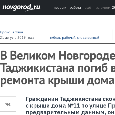
новости
работа
ещё
за окном:
2
Происшествия
21 августа 2019 года
гибель
,
рабочий
,
следственный
комитет
В Великом Новгород
Таджикистана погиб 
ремонта крыши дома
Гражданин Таджикистана скон
с крыши дома №11 по улице Пр
предварительным данным, он