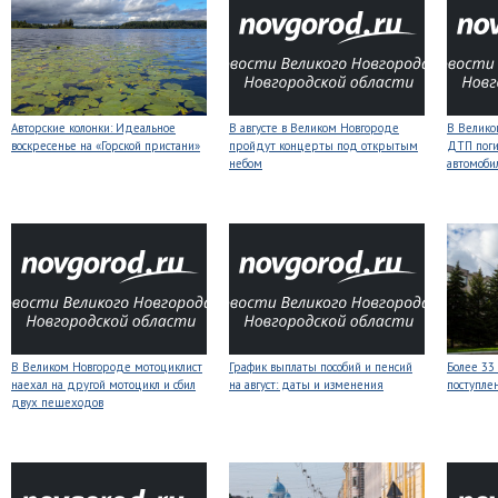
Авторские колонки: Идеальное
В августе в Великом Новгороде
В Велико
воскресенье на «Горской пристани»
пройдут концерты под открытым
ДТП поги
небом
автомоби
В Великом Новгороде мотоциклист
График выплаты пособий и пенсий
Более 33
наехал на другой мотоцикл и сбил
на август: даты и изменения
поступле
двух пешеходов