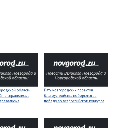
городской области
Пять новгородских проектов
 не справились с
благоустройства поборются за
врезались в
победу во всероссийском конкурсе