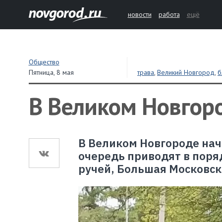
новости
работа
ещё
Общество
Пятница,
8 мая
трава
,
Великий Новгород
,
б
В Великом Новгоро
В Великом Новгороде нач
очередь приводят в поря
ручей, Большая Московск