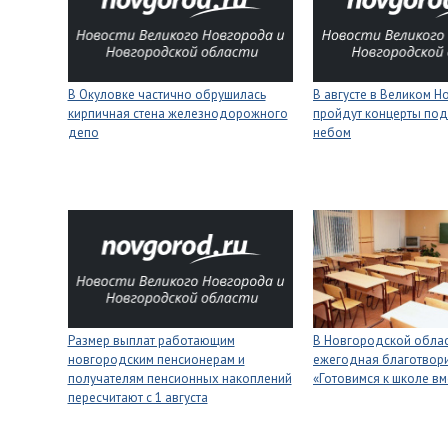
В Окуловке частично обрушилась
В августе в Великом 
кирпичная стена железнодорожного
пройдут концерты под
депо
небом
Размер выплат работающим
В Новгородской облас
новгородским пенсионерам и
ежегодная благотвори
получателям пенсионных накоплений
«Готовимся к школе вм
пересчитают с 1 августа