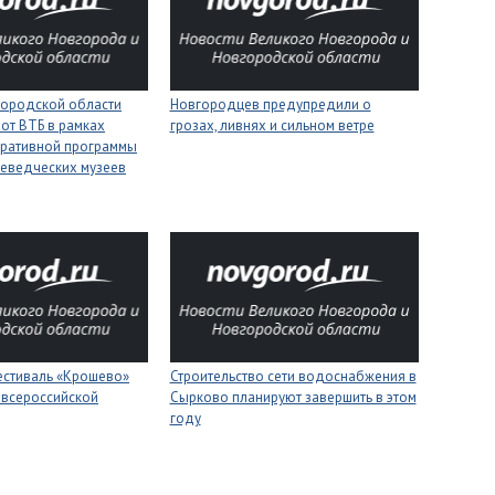
городской области
Новгородцев предупредили о
 от ВТБ в рамках
грозах, ливнях и сильном ветре
оративной программы
еведческих музеев
естиваль «Крошево»
Строительство сети водоснабжения в
 всероссийской
Сырково планируют завершить в этом
году