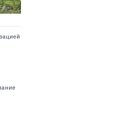
изацией
вание