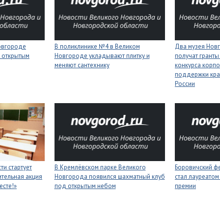
Новгороде
В поликлинике №4 в Великом
Два музея Нов
 открытым
Новгороде укладывают плитку и
получат гранты
меняют сантехнику
конкурса корп
поддержки кра
России
ти стартует
В Кремлёвском парке Великого
Боровичский ф
тельная акция
Новгорода появился шахматный клуб
стал лауреатом
есте!»
под открытым небом
премии