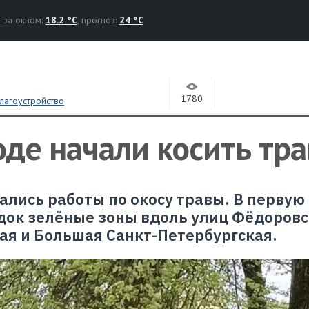
за окном:
18.2 °C
, прогноз:
24 °C
1780
лагоустройство
де начали косить тра
ались работы по окосу травы. В первую
док зелёные зоны вдоль улиц Фёдоров
ая и Большая Санкт-Петербургская.