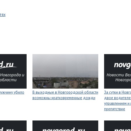
тях
мужчину убило
В выходные в Новгородской области
За сутки в Нов
возможны кратковременные дожди
двое водителей
управлением и 
препятствие