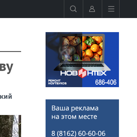
ву
ский