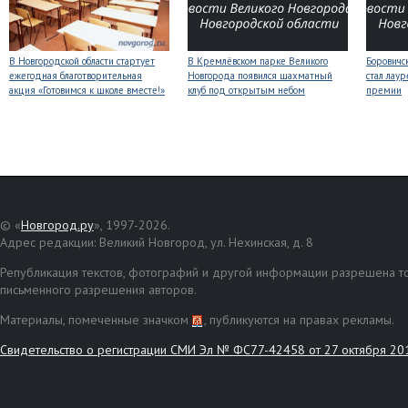
В Новгородской области стартует
В Кремлёвском парке Великого
Боровичс
ежегодная благотворительная
Новгорода появился шахматный
стал лаур
акция «Готовимся к школе вместе!»
клуб под открытым небом
премии
© «
Новгород.ру
», 1997-2026.
Адрес редакции: Великий Новгород, ул. Нехинская, д. 8
Републикация текстов, фотографий и другой информации разрешена то
письменного разрешения авторов.
Материалы, помеченные значком
, публикуются на правах рекламы.
Свидетельство о регистрации СМИ Эл № ФС77-42458 от 27 октября 20