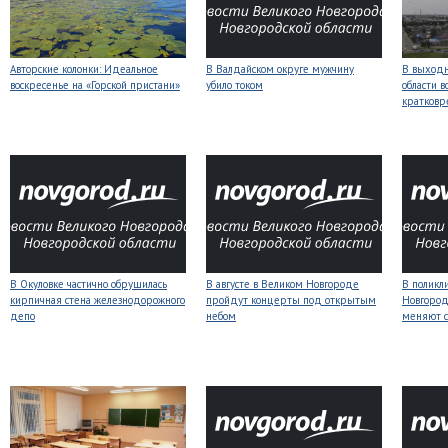
Авторские колонки: Идеальное
В Валдайском округе мужчину
В выходн
воскресенье на «Горской пристани»
убило током
области 
кратков
В Окуловке частично обрушилась
В августе в Великом Новгороде
В поликл
кирпичная стена железнодорожного
пройдут концерты под открытым
Новгород
депо
небом
меняют с