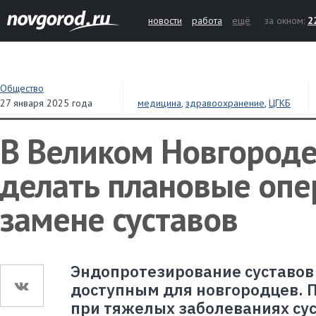
новости
работа
ещё
за окном:
2
Общество
27 января 2025 года
медицина
,
здравоохранение
,
ЦГКБ
В Великом Новгороде
делать плановые опе
замене суставов
Эндопротезирование суставов 
доступным для новгородцев. 
при тяжелых заболеваниях сус