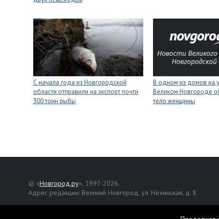
С начала года из Новгородской
В одном из домов на 
области отправили на экспорт почти
Великом Новгороде о
300 тонн рыбы
тело женщины
© «
Новгород.ру
», 1997-2026.
Адрес редакции: Великий Новгород, ул. Нехинская, д. 8
Републикация текстов, фотографий и другой информации раз
разрешения авторов.