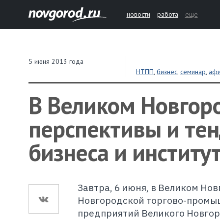
новости
работа
ещё
5 июня 2013 года
НТПП
,
бизнес
,
семинар
,
аф
В Великом Новгор
перспективы и те
бизнеса и институ
Завтра, 6 июня, в Великом Но
Новгородской торгово-промыш
предприятий Великого Новгор