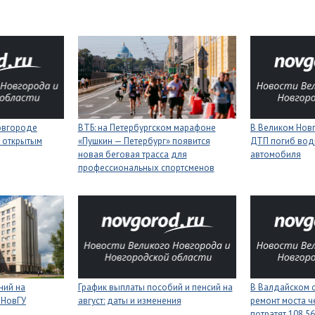
Новгороде
ВТБ: на Петербургском марафоне
В Великом Новг
 открытым
«Пушкин — Петербург» появится
ДТП погиб вод
новая беговая трасса для
автомобиля
профессиональных спортсменов
ний на
График выплаты пособий и пенсий на
В Валдайском о
 НовГУ
август: даты и изменения
ремонт моста ч
потратят 108,5