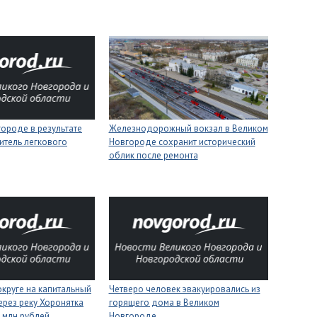
ороде в результате
Железнодорожный вокзал в Великом
итель легкового
Новгороде сохранит исторический
облик после ремонта
круге на капитальный
Четверо человек эвакуировались из
ерез реку Хоронятка
горящего дома в Великом
6 млн рублей
Новгороде