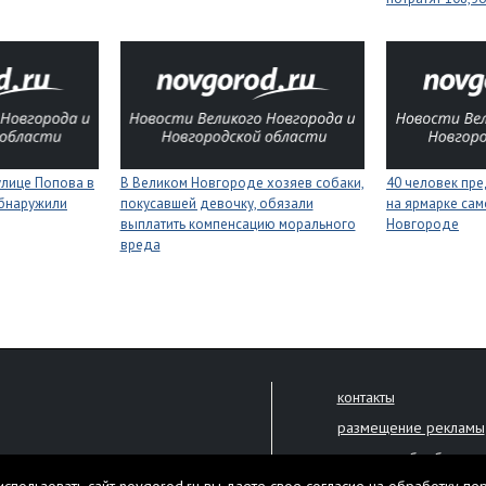
улице Попова в
В Великом Новгороде хозяев собаки,
40 человек пре
бнаружили
покусавшей девочку, обязали
на ярмарке сам
выплатить компенсацию морального
Новгороде
вреда
контакты
размещение рекламы
политика обработки 
решена только с письменного