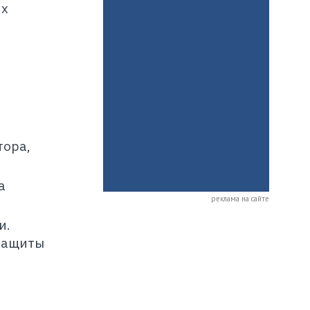
их
тора,
а
реклама на сайте
и.
 защиты