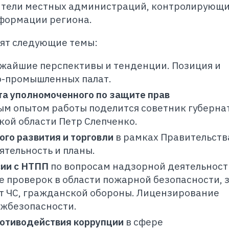
ители местных администраций, контролирующ
нформации региона.
ят следующие темы:
жайшие перспективы и тенденции. Позиция и
о-промышленных палат.
та уполномоченного по защите прав
вым опытом работы поделится советник губерна
ой области Петр Слепченко.
го развития и торговли
в рамках Правительств
ятельность и планы.
ии с НТПП
по вопросам надзорной деятельност
е проверок в области пожарной безопасности,
от ЧС, гражданской обороны. Лицензирование
ожбезопасности.
ротиводействия коррупции
в сфере