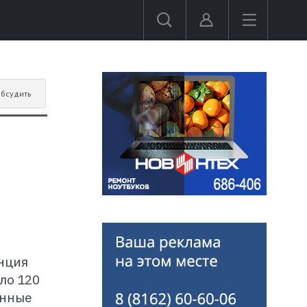
бсудить
нция
ло 120
енные