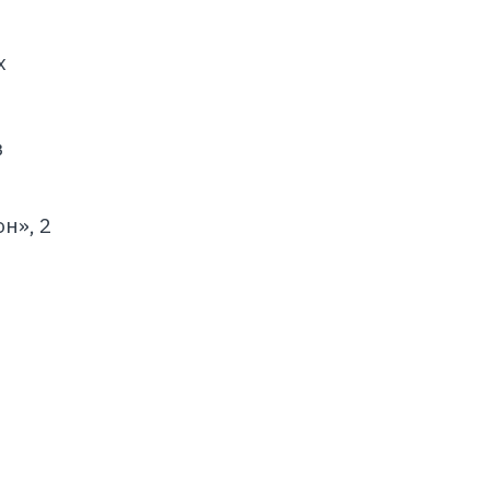
х
в
н», 2