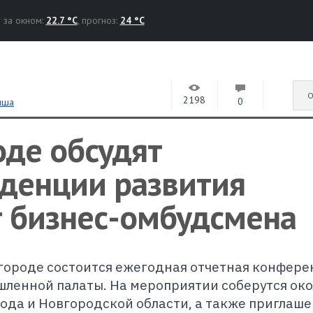
за окном:
22.7 °C
, прогноз:
24 °C
О
2198
0
иша
оде обсудят
нденции развития
т бизнес-омбудсмена
вгороде состоится ежегодная отчетная конфере
ленной палаты. На мероприятии соберутся око
ода и Новгородской области, а также приглаш