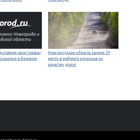
дставили свои товары
Новгородская область заняла 29
озанятых в Великом
место в рейтинге регионов по
качеству дорог
персональных данных