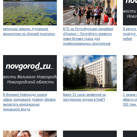
Авторские колонки: Идеальное
ВТБ: на Петербургском марафоне
В август
воскресенье на «Горской пристани»
«Пушкин — Петербург» появится
пройдут
новая беговая трасса для
небом
профессиональных спортсменов
В Великом Новгороде хозяев
Более 33 тысяч заявлений на
С начала
собаки, покусавшей девочку, обязали
поступление подано в НовГУ
области о
выплатить компенсацию
300 тонн
морального вреда