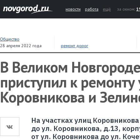
новости
работа
ещё
за окном:
1
Общество
28 апреля 2022 года
ремонт дорог
В Великом Новгород
приступил к ремонту
Коровникова и Зелин
На участках улиц Коровникова 
до ул. Коровникова, д.13, корп
от ул. Коровникова до ул. Коч