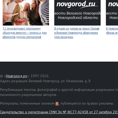
Т2 перезапускает программу
В одном из домов на улице Попова
В Новгоро
«Выгодно вместе» – теперь и для
в Великом Новгороде обнаружили
уборка з
абонентов других операторов
тело женщины
© «
Новгород.ру
», 1997-2026.
Адрес редакции: Великий Новгород, ул. Нехинская, д. 8
Републикация текстов, фотографий и другой информации разрешена то
письменного разрешения авторов.
Материалы, помеченные значком
, публикуются на правах рекламы.
Свидетельство о регистрации СМИ Эл № ФС77-42458 от 27 октября 20