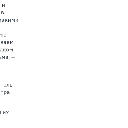
 и
 в
 какими
нию
иваем
каком
ьма, —
итель
отра
и их