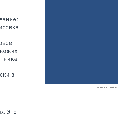
вание:
рисовка
овое
окожих
отника
ски в
реклама на сайте
х. Это