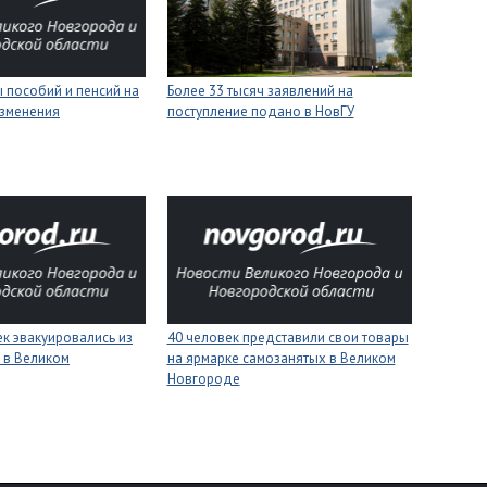
 пособий и пенсий на
Более 33 тысяч заявлений на
изменения
поступление подано в НовГУ
к эвакуировались из
40 человек представили свои товары
 в Великом
на ярмарке самозанятых в Великом
Новгороде