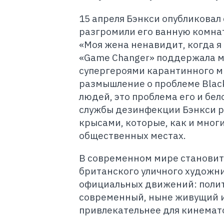
15 апреля Бэнкси опубликова
разгромили его ванную комнат
«Моя жена ненавидит, когда я
«Game Changer» поддержала м
супергероями карантинного ми
размышление о проблеме Black 
людей, это проблема его и бел
службы дезинфекции Бэнкси р
крысами, которые, как и мног
общественных местах.
В современном мире становит
британского уличного художни
официальных движений: полит
современный, ныне живущий и
привлекательнее для кинемат