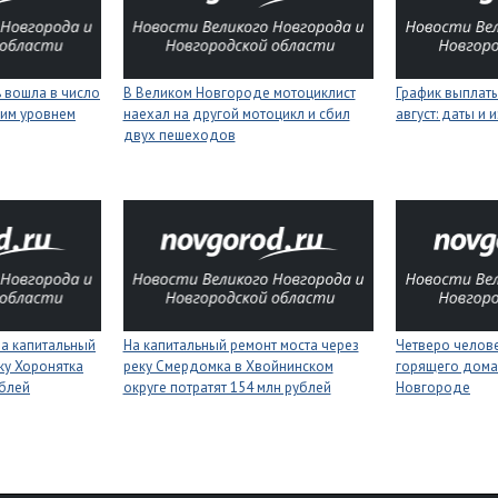
 вошла в число
В Великом Новгороде мотоциклист
График выплаты
ким уровнем
наехал на другой мотоцикл и сбил
август: даты и 
двух пешеходов
на капитальный
На капитальный ремонт моста через
Четверо челове
ку Хоронятка
реку Смердомка в Хвойнинском
горящего дома
ублей
округе потратят 154 млн рублей
Новгороде