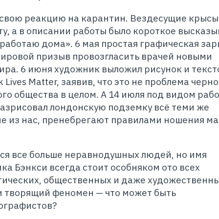
л свою реакцию на карантин. Вездесущие крысы
у, а в описании работы было короткое высказы
 работаю дома». 6 мая простая графическая за
ировой призыв провозгласить врачей новыми
ра. 6 июня художник выложил рисунок и текст
Lives Matter, заявив, что это не проблема черн
ого общества в целом. А 14 июля под видом раб
азрисовал лондонскую подземку всё теми же
ие из нас, пренебрегают правилами ношения ма
ся все больше неравнодушных людей, но имя
ка Бэнкси всегда стоит особняком ото всех
ических, общественных и даже художественны
 творящий феномен — что может быть
ографистов?