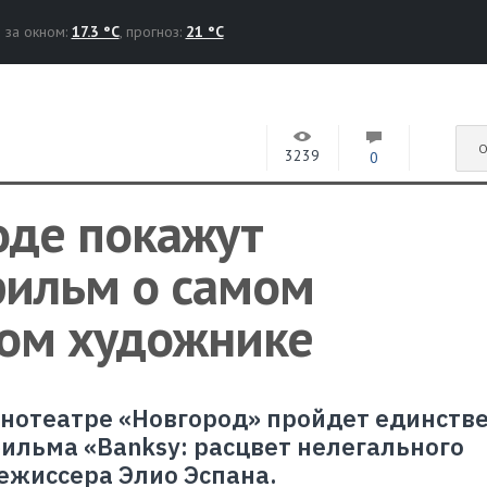
за окном:
17.3 °C
, прогноз:
21 °C
О
3239
0
оде покажут
ильм о самом
ом художнике
 кинотеатре «Новгород» пройдет единст
ильма «Banksy: расцвет нелегального
режиссера Элио Эспана.