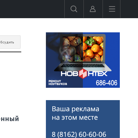
бсудить
венный