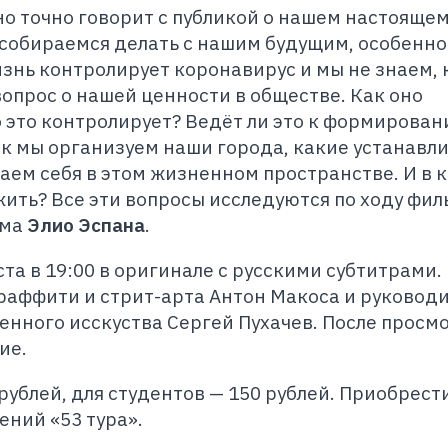
о точно говорит с публикой о нашем настоящем
ы собираемся делать с нашим будущим, особенно
изнь контролирует коронавирус и мы не знаем,
вопрос о нашей ценности в обществе. Как оно
 это контролирует? Ведёт ли это к формирова
к мы организуем наши города, какие устанавл
аем себя в этом жизненном пространстве. И в 
ить? Все эти вопросы исследуются по ходу фил
ьма
Элио Эспана
.
та в 19:00 в оригинале с русскими субтитрами.
раффити и стрит-арта Антон Макоса и руковод
нного исскуства Сергей Пухачев. После просм
ие.
рублей, для студентов — 150 рублей. Приобрест
ний «53 тура».