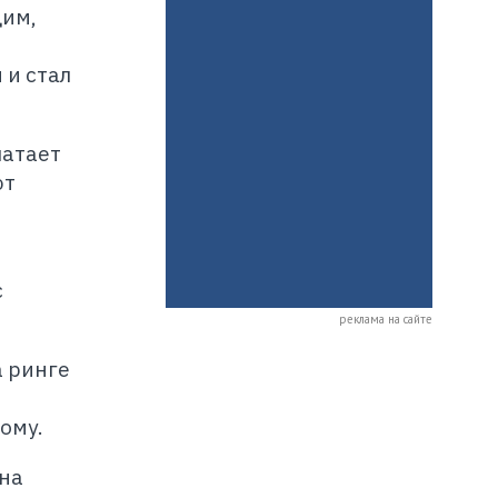
цим,
 и стал
латает
ют
с
реклама на сайте
а ринге
ому.
ена