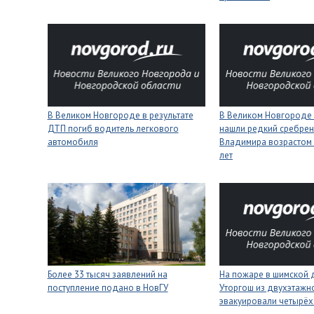
В Великом Новгороде в результате
В Великом Новгороде
ДТП погиб водитель легкового
нашли редкий сребрен
автомобиля
Владимира возрастом 
лет
Более 33 тысяч заявлений на
На пожаре в шимской 
поступление подано в НовГУ
Уторгош из двухэтажн
эвакуировали четырёх