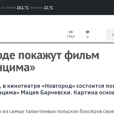
за окном:
20.1 °C
, прогноз:
22 °C
О
2362
0
оде покажут фильм
нцима»
, в кинотеатре «Новгород» состоится по
цима» Мацея Барчевски. Картина осно
 из самых талантливых польских боксёров свое