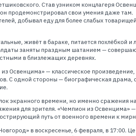
етшиковского. Став узником концлагеря Освен
 он продемонстрировал свои умения даже там.
лей, добывал еду для более слабых товарищей
тальные, живёт в бараке, питается похлёбкой и 
олдаты заняты праздным шатанием — соверша
естными в близлежащих деревнях.
 из Освенцима» — классическое произведение,
ов. С одной стороны — биографическая драма, 
ие.
блок экранного времени, но именно сражения н
яжения для зрителя. «Чемпион из Освенцима» —
юстрирующий путь от военного времени к мирн
овгород» в воскресенье, 6 февраля, в 17:00. Ц