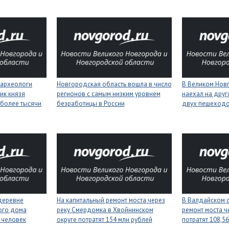
 археологи
Новгородская область вошла в число
В Великом Нов
ик князя
регионов с самым низким уровнем
наехал на друг
более тысячи
безработицы в России
двух пешеход
деревне
На капитальный ремонт моста через
В Валдайском о
ого дома
реку Смердомка в Хвойнинском
ремонт моста ч
 человек
округе потратят 154 млн рублей
потратят 108,5