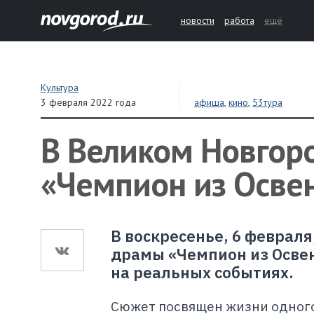
новости
работа
ещё
Культура
3 февраля 2022 года
афиша
,
кино
,
53тура
В Великом Новгор
«Чемпион из Осве
В воскресенье, 6 февраля
драмы «Чемпион из Освен
на реальных событиях.
Сюжет посвящен жизни одного