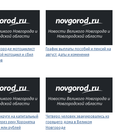
городе мотоциклист
График выплаты пособий и пенсий на
ой мотоцикл и сбил
август: даты и изменения
ов
круге на капитальный
Четверо человек эвакуировались из
ерез реку Хоронятка
горящего дома в Великом
6 млн рублей
Новгороде