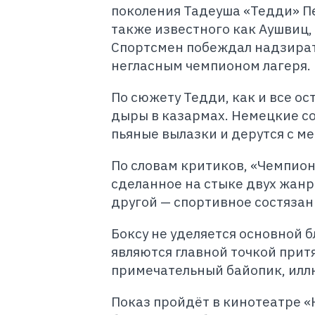
поколения Тадеуша «Тедди» П
также известного как Аушвиц,
Спортсмен побеждал надзирате
негласным чемпионом лагеря.
По сюжету Тедди, как и все ос
дыры в казармах. Немецкие с
пьяные вылазки и дерутся с м
По словам критиков, «Чемпион
сделанное на стыке двух жанр
другой — спортивное состязан
Боксу не уделяется основной 
являются главной точкой прит
примечательный байопик, илл
Показ пройдёт в кинотеатре «Н