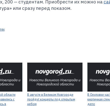
ых, 200 — студентам. Приобрести их можно на
са
ура» или сразу перед показом.
тях
ой области
В августе в Великом Новгороде
В Окуловке ча
равились с
пройдут концерты под открытым
кирпичная сте
сь в
небом
депо