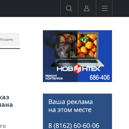
бсудить
каз
вана
го