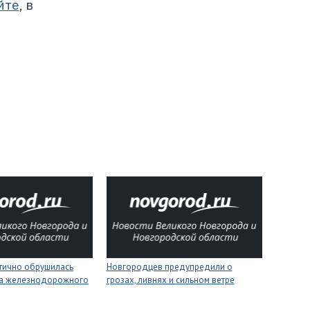
йте
, в
стично обрушилась
Новгородцев предупредили о
на железнодорожного
грозах, ливнях и сильном ветре