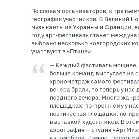
По словам организаторов, к третье
география участников. В Великий Н
музыканты из Украины и Франции, 
году арт-фестиваль станет междуна
выбрано несколько новгородских к
участвуют в «Птице».
— Каждый фестиваль мощнее, 
больше команд выступает на с
хронометраж самого фестивал
вечера брали, то теперь у нас 
позднего вечера. Много жанро
площадках: по-прежнему у нас
поэтическая площадки, по-пр
выставкой художников. В этом
аэрография — студия «АртМиx
автомобили. Думаю, теперь у 