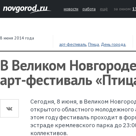
новости
работа
ещё
за окном:
1
8 июня 2014 года
арт-фестиваль
,
Птица
,
День города
,
фестиваль
,
музыка
В Великом Новгороде
арт-фестиваль «Птиц
Сегодня, 8 июня, в Великом Новгоро
открытого областного молодежного 
этом году фестиваль проходит в форм
эстраде кремлевского парка до 23:0
коллективов.