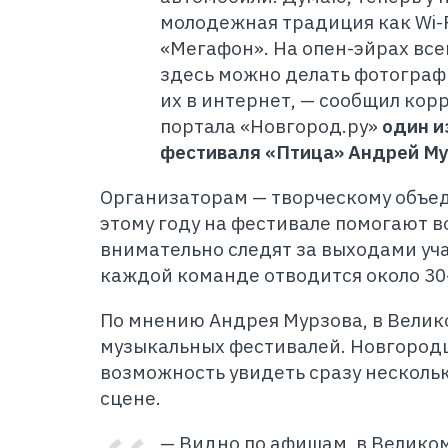
молодежная традиция как Wi-F
«Мегафон». На опен-эйрах все
здесь можно делать фотограф
их в интернет, — сообщил кор
портала «Новгород.ру»
один и
фестиваля «Птица» Андрей М
О
рганизаторам — творческому объе
этому году на фестивале помогают в
внимательно следят за выходами уча
каждой команде отводится около 30
По мнению Андрея Мурзова, в Велик
музыкальных фестивалей. Новгород
возможность увидеть сразу несколь
сцене.
— Видно по афишам, в Велико