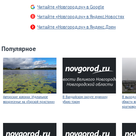
Читайте «Новгород.ру» в Google
Читайте «Новгород.ру» в Яндекс.Новостях
Читайте «Новгород.ру» в Яндекс.Дзен
Популярное
Авторские колонки: Идеальное
В Валдайском округе мужчину
В выходн
воскресенье на «Горской пристани»
убило током
области 
кратков