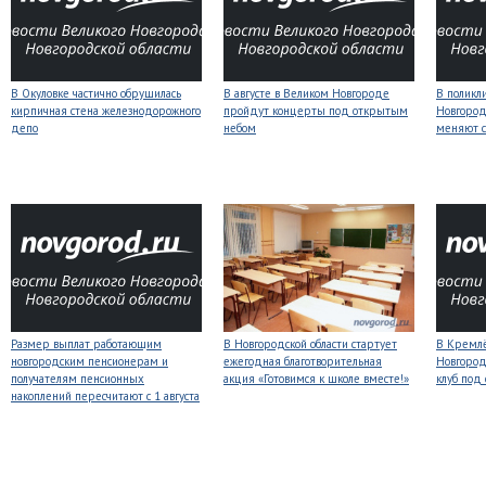
В Окуловке частично обрушилась
В августе в Великом Новгороде
В поликл
кирпичная стена железнодорожного
пройдут концерты под открытым
Новгород
депо
небом
меняют с
Размер выплат работающим
В Новгородской области стартует
В Кремлё
новгородским пенсионерам и
ежегодная благотворительная
Новгород
получателям пенсионных
акция «Готовимся к школе вместе!»
клуб под
накоплений пересчитают с 1 августа