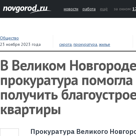
новости
работа
ещё
за окном:
1
Общество
23 ноября 2023 года
сирота
,
прокуратура
,
жилье
В Великом Новгород
прокуратура помогла
получить благоустро
квартиры
Прокуратура Великого Новгор