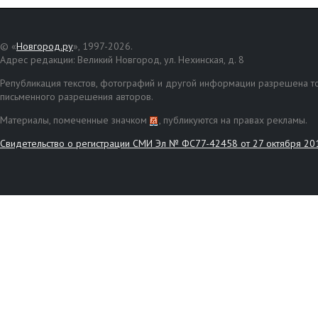
© «
Новгород.ру
», 1997-2026.
Адрес редакции: Великий Новгород, ул. Нехинская, д. 8
Републикация текстов, фотографий и другой информации разрешена то
письменного разрешения авторов.
Материалы, помеченные значком
, публикуются на правах рекламы.
Свидетельство о регистрации СМИ Эл № ФС77-42458 от 27 октября 20