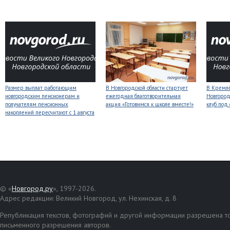
Размер выплат работающим
В Новгородской области стартует
В Кремлё
новгородским пенсионерам и
ежегодная благотворительная
Новгород
получателям пенсионных
акция «Готовимся к школе вместе!»
клуб под
накоплений пересчитают с 1 августа
© «
Новгород.ру
», 1997-2026.
Адрес редакции: Великий Новгород, ул. Нехинская, д. 8
Републикация текстов, фотографий и другой информации разрешена то
письменного разрешения авторов.