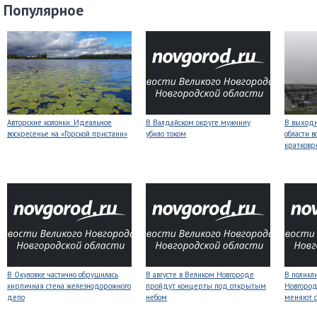
Популярное
Авторские колонки: Идеальное
В Валдайском округе мужчину
В выходн
воскресенье на «Горской пристани»
убило током
области 
кратков
В Окуловке частично обрушилась
В августе в Великом Новгороде
В поликл
кирпичная стена железнодорожного
пройдут концерты под открытым
Новгород
депо
небом
меняют с