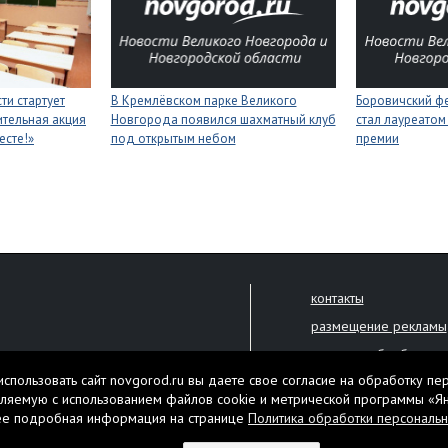
ти стартует
В Кремлёвском парке Великого
Боровичский ф
тельная акция
Новгорода появился шахматный клуб
стал лауреатом
есте!»
под открытым небом
премии
контакты
размещение рекламы
политика обработки 
решена только с письменного
спользовать сайт novgorod.ru вы даете свое согласие на обработку пе
Настоящий ресурс мо
ляемую с использованием файлов cookie и метрической программы «Я
екламы.
ее подробная информация на странице
Политика обработки персональ
Нашли ошибку? Выдели
тября 2010 года