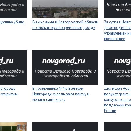
мужчину убило
В выходные в Новгородской области
За сутки в Нов
возможны кратковременные дожди
двое водителей
управлением и 
препятствие
Новгороде
В поликлинике №4 в Великом
Два музея Нов
 открытым
Новгороде укладывают плитку и
получат гранты
меняют сантехнику
конкурса корп
поддержки кра
России