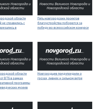
городской области
Пять новгородских проектов
 не справились с
благоустройства поборются за
врезались в
победу во всероссийском конкурсе
городской области
Новгородцев предупредили о
 от ВТБ в рамках
грозах, ливнях и сильном ветре
оративной программы
еведческих музеев