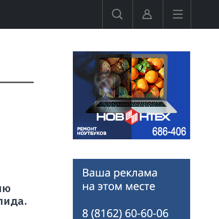
ию
лида.