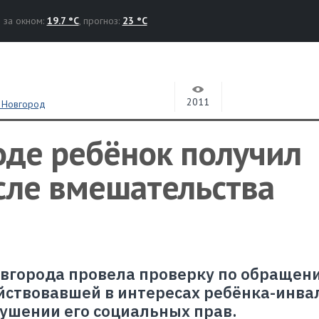
за окном:
19.7 °C
, прогноз:
23 °C
2011
 Новгород
оде ребёнок получил
сле вмешательства
овгорода провела проверку по обращен
ствовавшей в интересах ребёнка-инва
ушении его социальных прав.