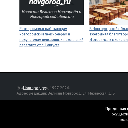
Размер выплат работающим
В Новгородской облас
новгородским пенсионерам и
ежегодная благотвори
получателям пенсионных накоплений
«Готовимся к школе вм
пересчитают с 1 августа
© «
Новгород.ру
», 1997-2026.
Адрес редакции: Великий Новгород, ул. Нехинская, д. 8
Републикация текстов, фотографий и другой информации раз
разрешения авторов.
Продолжая и
осуществ
Материалы, помеченные значком
, публикуются на правах р
Бол
Свидетельство о регистрации СМИ Эл № ФС77-42458 от 27 ок