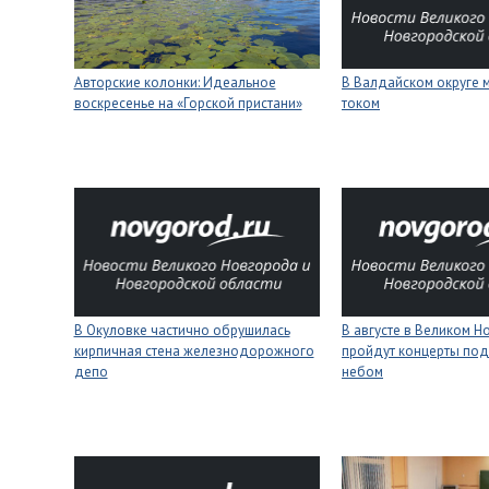
Авторские колонки: Идеальное
В Валдайском округе 
воскресенье на «Горской пристани»
током
В Окуловке частично обрушилась
В августе в Великом 
кирпичная стена железнодорожного
пройдут концерты под
депо
небом