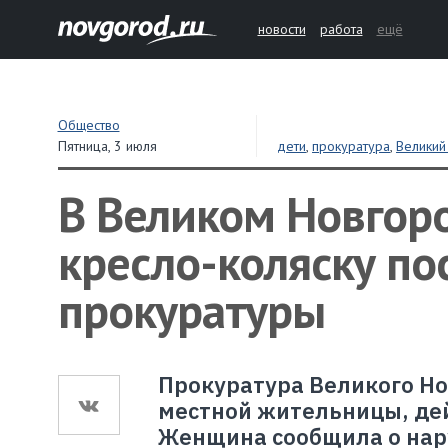
новости
работа
ещё
Общество
Пятница,
3 июля
дети
,
прокуратура
,
Великий
В Великом Новгор
кресло-коляску по
прокуратуры
Прокуратура Великого Н
местной жительницы, дей
Женщина сообщила о нар