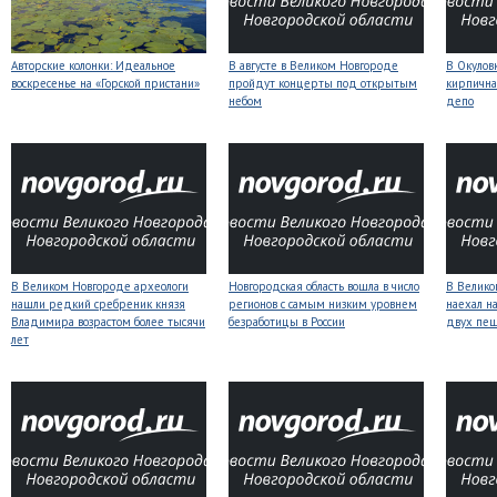
Авторские колонки: Идеальное
В августе в Великом Новгороде
В Окулов
воскресенье на «Горской пристани»
пройдут концерты под открытым
кирпична
небом
депо
В Великом Новгороде археологи
Новгородская область вошла в число
В Велико
нашли редкий сребреник князя
регионов с самым низким уровнем
наехал н
Владимира возрастом более тысячи
безработицы в России
двух пе
лет