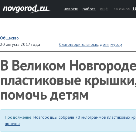
новости
работа
ещё
за окном:
1
Общество
20 августа 2017 года
благотворительность
,
дети
,
мусор
В Великом Новгороде
пластиковые крышки
помочь детям
Продолжение:
Новгородцы собрали 70 килограммов пластиковых кр
проекта