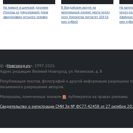
На пожаре в шимской деревне
В Валдайском округе на
На капит
Уторгош из двухэтажного дома
капитальный ремонт моста через
через ре
эвакуировали четырёх человек
реку Хоронятка потратят 108,56
Хвойнинс
млн рублей
млн рубл
© «
Новгород.ру
», 1997-2026.
Адрес редакции: Великий Новгород, ул. Нехинская, д. 8
Републикация текстов, фотографий и другой информации разрешена то
письменного разрешения авторов.
Материалы, помеченные значком
, публикуются на правах рекламы.
Свидетельство о регистрации СМИ Эл № ФС77-42458 от 27 октября 20