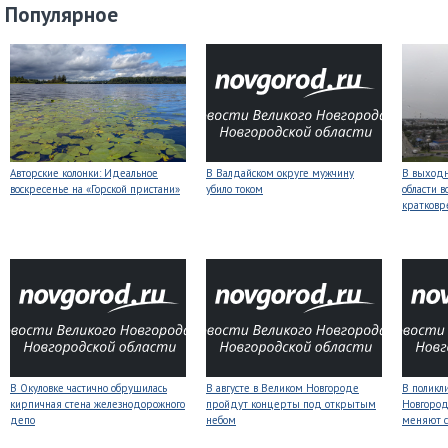
Популярное
Авторские колонки: Идеальное
В Валдайском округе мужчину
В выходн
воскресенье на «Горской пристани»
убило током
области 
кратков
В Окуловке частично обрушилась
В августе в Великом Новгороде
В поликл
кирпичная стена железнодорожного
пройдут концерты под открытым
Новгород
депо
небом
меняют с