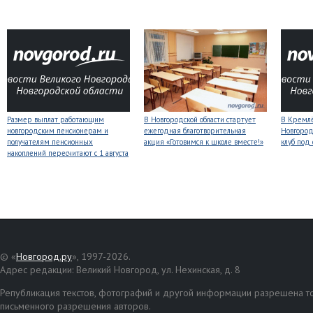
Размер выплат работающим
В Новгородской области стартует
В Кремлё
новгородским пенсионерам и
ежегодная благотворительная
Новгород
получателям пенсионных
акция «Готовимся к школе вместе!»
клуб под
накоплений пересчитают с 1 августа
© «
Новгород.ру
», 1997-2026.
Адрес редакции: Великий Новгород, ул. Нехинская, д. 8
Републикация текстов, фотографий и другой информации разрешена то
письменного разрешения авторов.