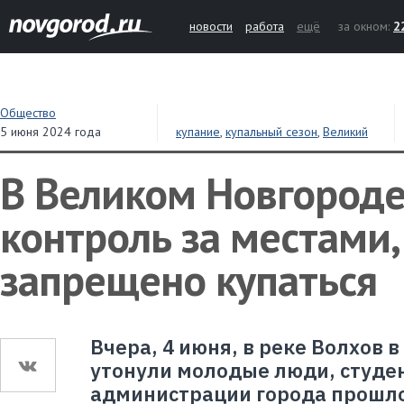
новости
работа
ещё
за окном:
2
Общество
5 июня 2024 года
купание
,
купальный сезон
,
Великий
Новгород
,
пляж
В Великом Новгороде
контроль за местами,
запрещено купаться
Вчера, 4 июня, в реке Волхов 
утонули молодые люди, студен
администрации города прошл