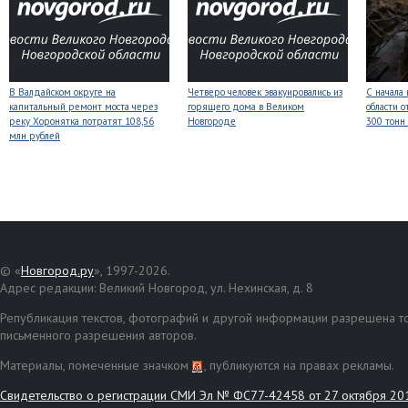
В Валдайском округе на
Четверо человек эвакуировались из
С начала
капитальный ремонт моста через
горящего дома в Великом
области о
реку Хоронятка потратят 108,56
Новгороде
300 тонн
млн рублей
© «
Новгород.ру
», 1997-2026.
Адрес редакции: Великий Новгород, ул. Нехинская, д. 8
Републикация текстов, фотографий и другой информации разрешена то
письменного разрешения авторов.
Материалы, помеченные значком
, публикуются на правах рекламы.
Свидетельство о регистрации СМИ Эл № ФС77-42458 от 27 октября 20