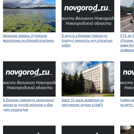
Авторские колонки: Идеальное
В августе в Великом Новгороде
ВТБ: на 
воскресенье на «Горской пристани»
пройдут концерты под открытым
«Пушкин 
небом
новая бег
професси
В Великом Новгороде мотоциклист
Более 33 тысяч заявлений на
График в
наехал на другой мотоцикл и сбил
поступление подано в НовГУ
на авгус
двух пешеходов