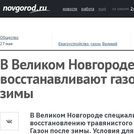
новости
работа
ещё
за окном:
2
Общество
27 мая
благоустройство
,
газон
,
Великий
Новгород
В Великом Новгород
восстанавливают газ
зимы
В Великом Новгороде специал
восстановлению травянистого 
Газон после зимы. Условия для