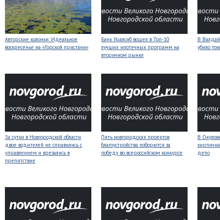
Авторские колонки: Идеальное
Банк Уралсиб вошел в Топ-10
В Валдай
воскресенье на «Горской пристани»
лучших ипотечных программ на
убило то
вторичном рынке
За сутки в Новгородской области
Пять новгородских проектов
В Окулов
двое водителей не справились с
благоустройства поборются за
кирпична
управлением и врезались в
победу во всероссийском конкурсе
депо
препятствие