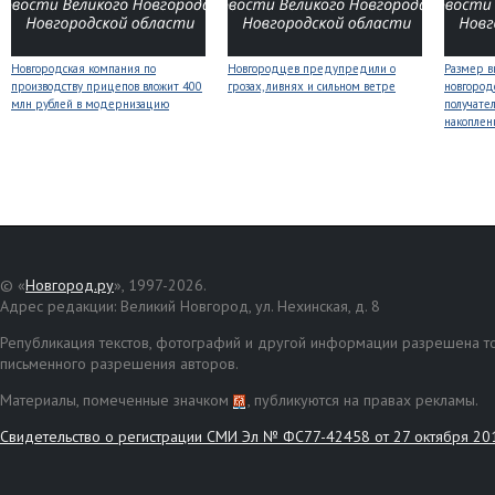
Новгородская компания по
Новгородцев предупредили о
Размер 
производству прицепов вложит 400
грозах, ливнях и сильном ветре
новгород
млн рублей в модернизацию
получате
накоплен
© «
Новгород.ру
», 1997-2026.
Адрес редакции: Великий Новгород, ул. Нехинская, д. 8
Републикация текстов, фотографий и другой информации разрешена то
письменного разрешения авторов.
Материалы, помеченные значком
, публикуются на правах рекламы.
Свидетельство о регистрации СМИ Эл № ФС77-42458 от 27 октября 20