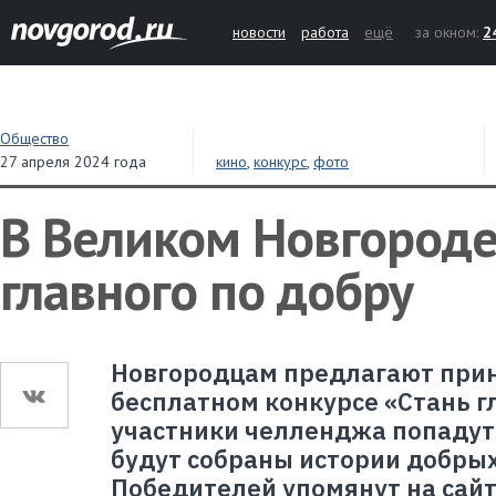
новости
работа
ещё
за окном:
2
Общество
27 апреля 2024 года
кино
,
конкурс
,
фото
В Великом Новгороде
главного по добру
Новгородцам предлагают прин
бесплатном конкурсе «Стань г
участники челленджа попадут 
будут собраны истории добрых
Победителей упомянут на сайт