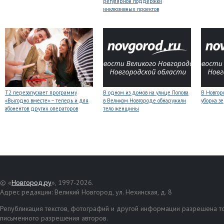
регулярной поддержки
инклюзивных проектов
Т2 перезапускает программу
В одном из домов на улице Попова
В Новгоро
«Выгодно вместе» – теперь и для
в Великом Новгороде обнаружили
уборка з
абонентов других операторов
тело женщины
© «
Новгород.ру
», 1997-2026.
Адрес редакции: Великий Новгород, ул. Нехинская, д. 8
Републикация текстов, фотографий и другой информации разрешена то
письменного разрешения авторов.