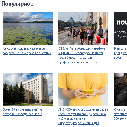
Популярное
Авторские колонки: Идеальное
ВТБ: на Петербургском марафоне
В август
воскресенье на «Горской пристани»
«Пушкин — Петербург» появится
пройдут
новая беговая трасса для
небом
профессиональных спортсменов
Более 33 тысяч заявлений на
АНО «Обнимаю сердцем» первой в
С начала
поступление подано в НовГУ
России запустила брендированную
области о
мобильную связь на
300 тонн
инфраструктуре Билайна для