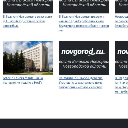
В Великом Новгороде в результате
В Великом Новгороде археологи
Новгородс
ДТП погиб водитель легкового
нашли редкий сребреник князя
регионов
автомобиля
Владимира возрастом более тысячи
безработ
лет
Более 33 тысяч заявлений на
На пожаре в шимской деревне
В Валдай
поступление подано в НовГУ
Уторгош из двухэтажного дома
капиталь
эвакуировали четырёх человек
реку Хор
млн рубл