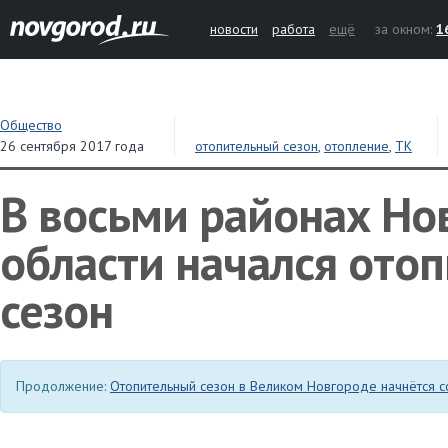
новости
работа
ещё
за окном:
1
Общество
26 сентября 2017 года
отопительный сезон
,
отопление
,
ТК
Новгородская
,
ЖКХ
В восьми районах Но
области начался ото
сезон
Продолжение:
Отопительный сезон в Великом Новгороде начнётся с