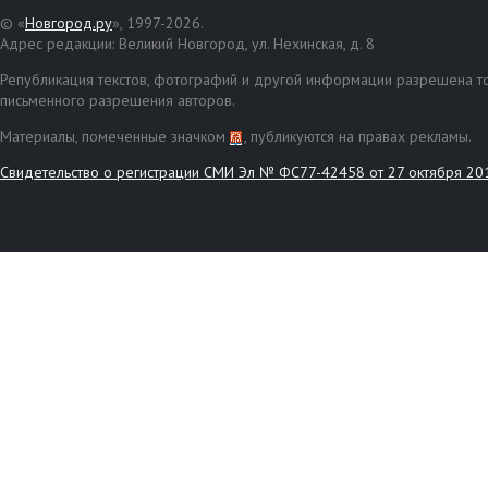
© «
Новгород.ру
», 1997-2026.
Адрес редакции: Великий Новгород, ул. Нехинская, д. 8
Републикация текстов, фотографий и другой информации разрешена то
письменного разрешения авторов.
Материалы, помеченные значком
, публикуются на правах рекламы.
Свидетельство о регистрации СМИ Эл № ФС77-42458 от 27 октября 20