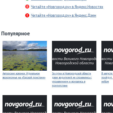
Читайте «Новгород.ру» в Яндекс.Новостях
Читайте «Новгород.ру» в Яндекс.Дзен
Популярное
Авторские колонки: Идеальное
За сутки в Новгородской области
В август
воскресенье на «Горской пристани»
двое водителей не справились с
пройдут
управлением и врезались в
небом
препятствие