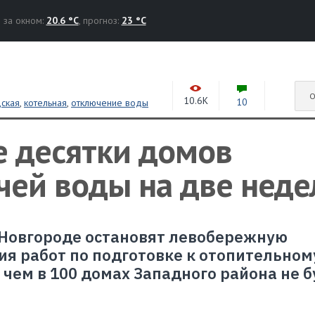
за окном:
20.6 °C
, прогноз:
23 °C
О
10.6K
10
ская
,
котельная
,
отключение воды
е десятки домов
ячей воды на две неде
м Новгороде остановят левобережную
я работ по подготовке к отопительном
е чем в 100 домах Западного района не 