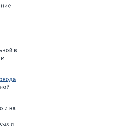
ение
ьной в
ом
овода
шной
о и на
сах и