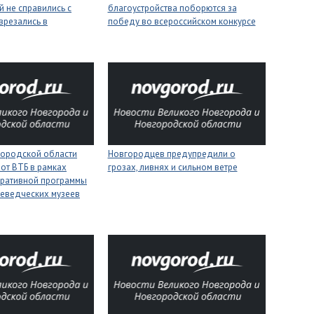
 не справились с
благоустройства поборются за
врезались в
победу во всероссийском конкурсе
городской области
Новгородцев предупредили о
 от ВТБ в рамках
грозах, ливнях и сильном ветре
оративной программы
еведческих музеев