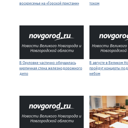
воскресенье на «Горской пристани»
током
В Окуловке частично обрушилась
В августе в Великом 
кирпичная стена железнодорожного
пройдут концерты под
депо
небом