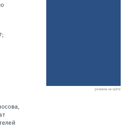
по
7;
реклама на сайте
носова,
ат
телей