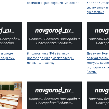
возможны кратковременные дожди
двое водителей
управлением и 
препятствие
Новгороде
В поликлинике №4 в Великом
Два музея Нов
 открытым
Новгороде укладывают плитку и
получат гранты
меняют сантехнику
конкурса корп
поддержки кра
России