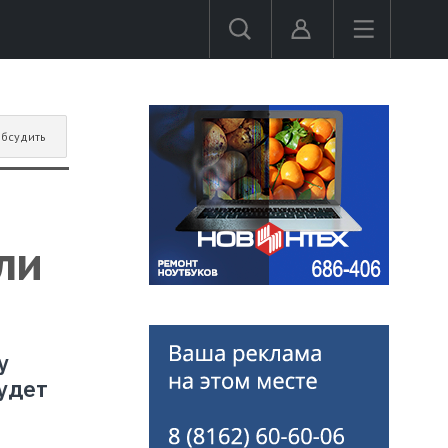
бсудить
ли
у
будет