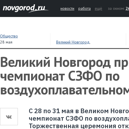
новости
работа
ещё
за окном:
2
Общество
28 мая
Великий Новгород
,
воздухоплавание
,
воздушный шар
Великий Новгород п
чемпионат СЗФО по
воздухоплавательном
С 28 по 31 мая в Великом Новг
чемпионат СЗФО по воздухопл
Торжественная церемония отк