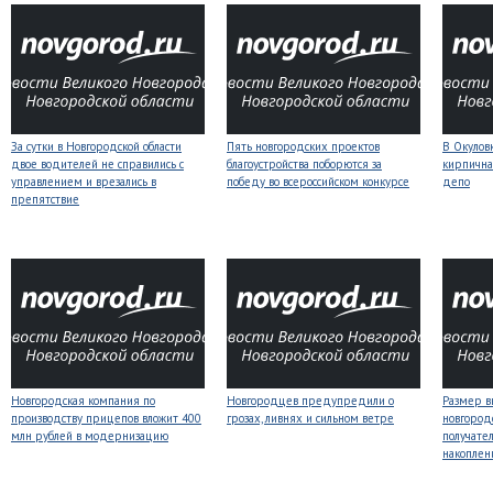
За сутки в Новгородской области
Пять новгородских проектов
В Окулов
двое водителей не справились с
благоустройства поборются за
кирпична
управлением и врезались в
победу во всероссийском конкурсе
депо
препятствие
Новгородская компания по
Новгородцев предупредили о
Размер 
производству прицепов вложит 400
грозах, ливнях и сильном ветре
новгород
млн рублей в модернизацию
получате
накоплен