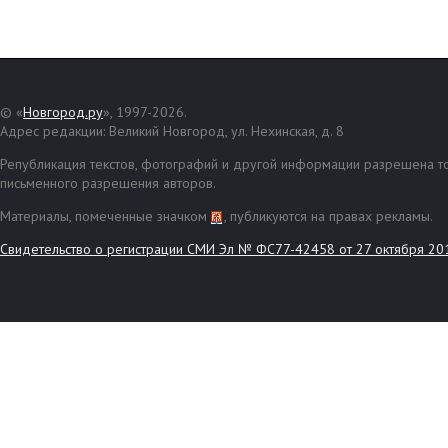
© «
Новгород.ру
», 1997-2026.
Адрес редакции: Великий Новгород, ул. Нехинская, д. 8
Републикация текстов, фотографий и другой информации разрешена то
письменного разрешения авторов.
Материалы, помеченные значком
, публикуются на правах рекламы.
Свидетельство о регистрации СМИ Эл № ФС77-42458 от 27 октября 20