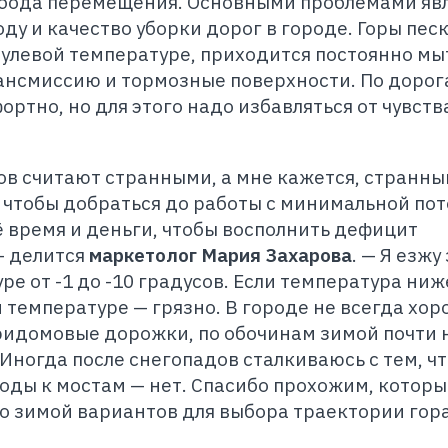
вобода перемещения. Основными проблемами яв
у и качество уборки дорог в городе. Горы пес
улевой температуре, приходится постоянно мы
ансмиссию и тормозные поверхности. По дорог
ртно, но для этого надо избавляться от чувств
в считают странными, а мне кажется, странн
, чтобы добраться до работы с минимальной по
ё время и деньги, чтобы восполнить дефицит
— делится
маркетолог Мария Захарова
. — Я езжу
ре от -1 до -10 градусов. Если температура ниже
 температуре — грязно. В городе не всегда хор
ридомовые дорожки, по обочинам зимой почти 
Иногда после снегопадов сталкиваюсь с тем, чт
оды к мостам — нет. Спасибо прохожим, которы
то зимой вариантов для выбора траектории гор