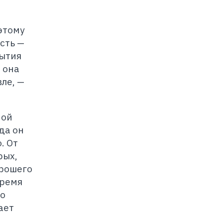
этому
сть —
рытия
 она
ле, —
мой
да он
. От
рых,
орошего
время
то
ает