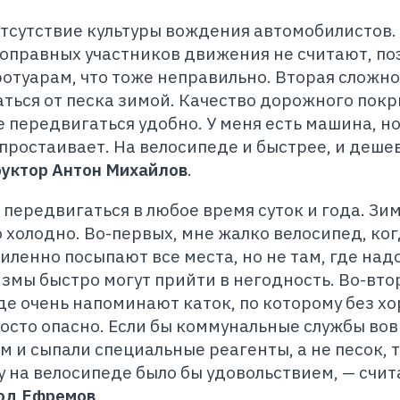
отсутствие культуры вождения автомобилистов.
оправных участников движения не считают, по
ротуарам, что тоже неправильно. Вторая сложно
аться от песка зимой. Качество дорожного пок
 передвигаться удобно. У меня есть машина, но
простаивает. На велосипеде и быстрее, и дешев
уктор Антон Михайлов
.
 передвигаться в любое время суток и года. Зи
то холодно. Во-первых, мне жалко велосипед, ког
силенно посыпают все места, но не там, где надо
змы быстро могут прийти в негодность. Во-вто
де очень напоминают каток, по которому без х
росто опасно. Если бы коммунальные службы во
 и сыпали специальные реагенты, а не песок, 
у на велосипеде было бы удовольствием, — счит
лод Ефремов
.