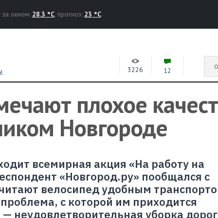
за окном:
28.3 °C
, прогноз:
23 °C
О
3226
12
ы
мечают плохое качес
ликом Новгороде
ходит всемирная акция «На работу на
еспондент «Новгород.ру» пообщался с
читают велосипед удобным транспорто
 проблема, с которой им приходится
 — неудовлетворительная уборка дорог