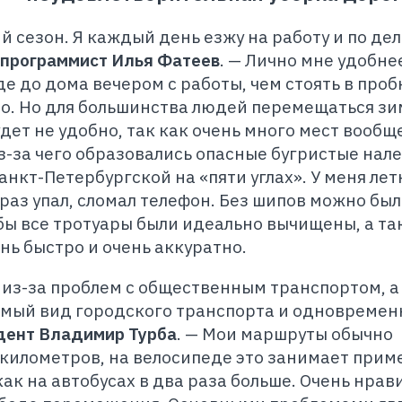
 сезон. Я каждый день езжу на работу и по де
программист Илья Фатеев
. — Лично мне удобне
е до дома вечером с работы, чем стоять в проб
то. Но для большинства людей перемещаться зи
дет не удобно, так как очень много мест вообщ
з-за чего образовались опасные бугристые нале
нкт-Петербургской на «пяти углах». У меня лет
раз упал, сломал телефон. Без шипов можно был
 бы все тротуары были идеально вычищены, а та
нь быстро и очень аккуратно.
 из-за проблем с общественным транспортом, а
имый вид городского транспорта и одновремен
дент Владимир Турба
. — Мои маршруты обычно
 километров, на велосипеде это занимает прим
 как на автобусах в два раза больше. Очень нрав