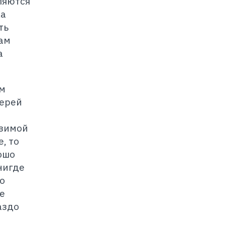
ляются
ка
ть
ам
а
ым
терей
 зимой
, то
ошо
нигде
о
е
аздо