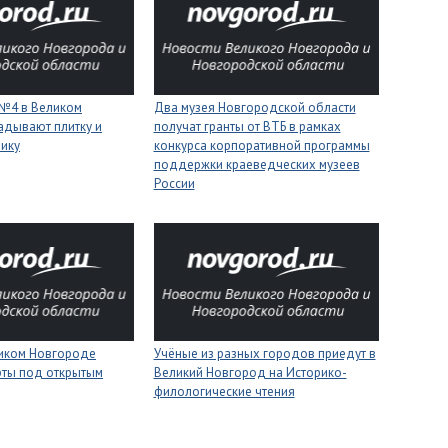
 №4 в Великом
Два музея Новгородской области
адывают плитку и
получат гранты от ВТБ в рамках
нику
конкурса корпоративной программы
поддержки краеведческих музеев
России
ликом Новгороде
Учёные из разных городов приедут в
рты под открытым
Великий Новгород на Историко-
филологические чтения