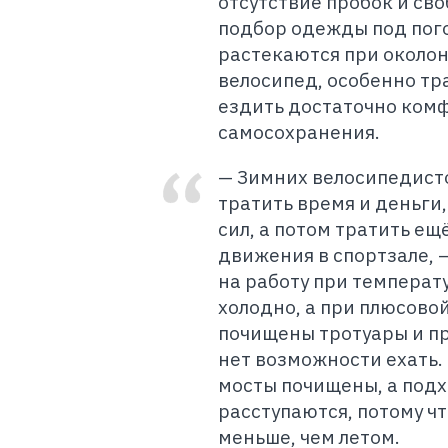
отсутствие пробок и с
подбор одежды под погод
растекаются при околон
велосипед, особенно тр
ездить достаточно комфо
самосохранения.
— Зимних велосипедисто
тратить время и деньги
сил, а потом тратить ещ
движения в спортзале, 
на работу при температу
холодно, а при плюсовой
почищены тротуары и п
нет возможности ехать. 
мосты почищены, а подх
расступаются, потому ч
меньше, чем летом.