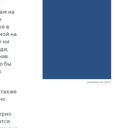
лам на
е
ке в
мой на
е ни
ди,
няя
о бы
к
реклама на сайте
 также
но
ерно
ится