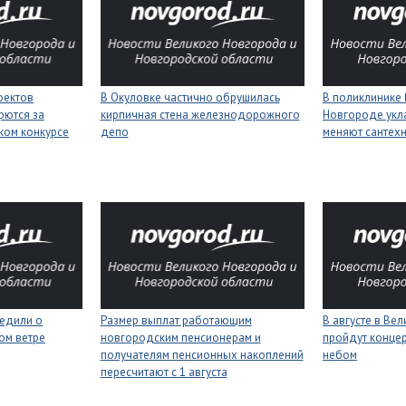
оектов
В Окуловке частично обрушилась
В поликлинике
рются за
кирпичная стена железнодорожного
Новгороде укл
ком конкурсе
депо
меняют сантех
едили о
Размер выплат работающим
В августе в Ве
ном ветре
новгородским пенсионерам и
пройдут конце
получателям пенсионных накоплений
небом
пересчитают с 1 августа