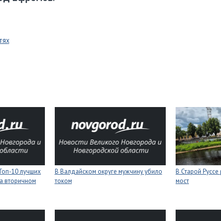
тях
Топ-10 лучших
В Валдайском округе мужчину убило
В Старой Руссе
а вторичном
током
мост