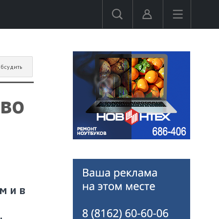
бсудить
тво
м и в
.