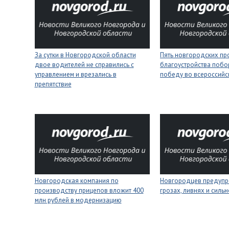
За сутки в Новгородской области
Пять новгородских пр
двое водителей не справились с
благоустройства побо
управлением и врезались в
победу во всероссийс
препятствие
Новгородская компания по
Новгородцев предупр
производству прицепов вложит 400
грозах, ливнях и силь
млн рублей в модернизацию