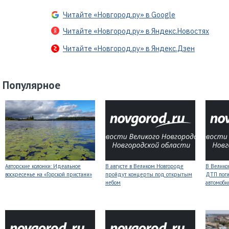
Читайте «Новгород.ру» в Google
Читайте «Новгород.ру» в Яндекс.Новостях
Читайте «Новгород.ру» в Яндекс.Дзен
Популярное
Авторские колонки: Идеальное
В августе в Великом Новгороде
В Велико
воскресенье на «Горской пристани»
пройдут концерты под открытым
ДТП поги
небом
автомоби