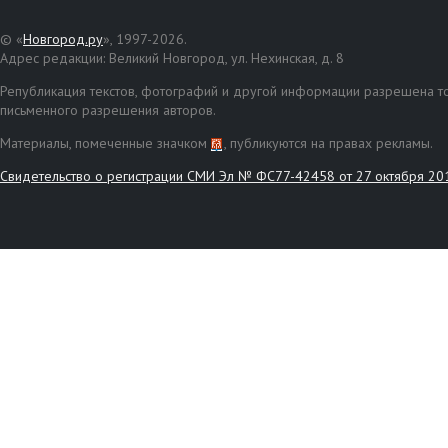
© «
Новгород.ру
», 1997-2026.
Адрес редакции: Великий Новгород, ул. Нехинская, д. 8
Републикация текстов, фотографий и другой информации разрешена то
письменного разрешения авторов.
Материалы, помеченные значком
, публикуются на правах рекламы.
Свидетельство о регистрации СМИ Эл № ФС77-42458 от 27 октября 20