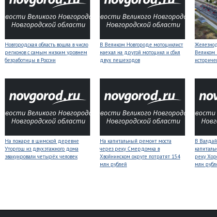
Новгородская область вошла в число
В Великом Новгороде мотоциклист
Железнод
регионов с самым низким уровнем
наехал на другой мотоцикл и сбил
Великом 
безработицы в России
двух пешеходов
историче
На пожаре в шимской деревне
На капитальный ремонт моста
В Валдай
Уторгош из двухэтажного дома
через реку Смердомка в
капиталь
эвакуировали четырёх человек
Хвойнинском округе потратят 154
реку Хор
млн рублей
млн рубл