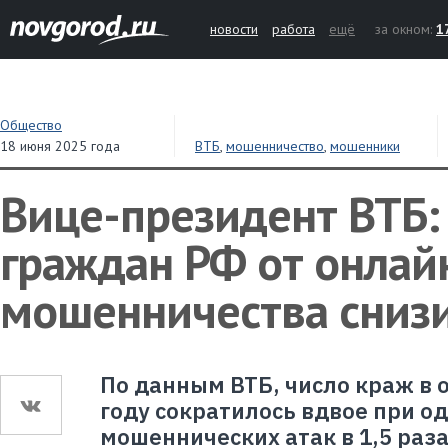
новости
работа
ещё
за окном:
1
Общество
18 июня 2025 года
ВТБ
,
мошенничество
,
мошенники
Вице-президент ВТБ:
граждан РФ от онлай
мошенничества сниз
По данным ВТБ, число краж в 
году сократилось вдвое при о
мошеннических атак в 1,5 раза