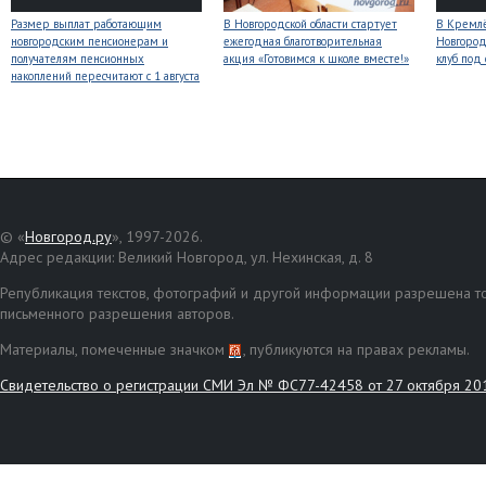
Размер выплат работающим
В Новгородской области стартует
В Кремлё
новгородским пенсионерам и
ежегодная благотворительная
Новгород
получателям пенсионных
акция «Готовимся к школе вместе!»
клуб под
накоплений пересчитают с 1 августа
© «
Новгород.ру
», 1997-2026.
Адрес редакции: Великий Новгород, ул. Нехинская, д. 8
Републикация текстов, фотографий и другой информации разрешена то
письменного разрешения авторов.
Материалы, помеченные значком
, публикуются на правах рекламы.
Свидетельство о регистрации СМИ Эл № ФС77-42458 от 27 октября 20