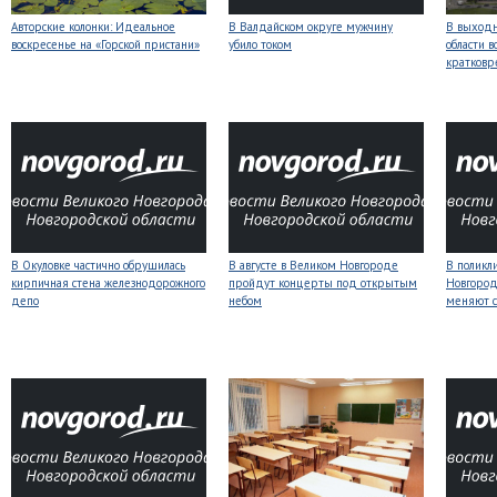
Авторские колонки: Идеальное
В Валдайском округе мужчину
В выходн
воскресенье на «Горской пристани»
убило током
области 
кратков
В Окуловке частично обрушилась
В августе в Великом Новгороде
В поликл
кирпичная стена железнодорожного
пройдут концерты под открытым
Новгород
депо
небом
меняют с