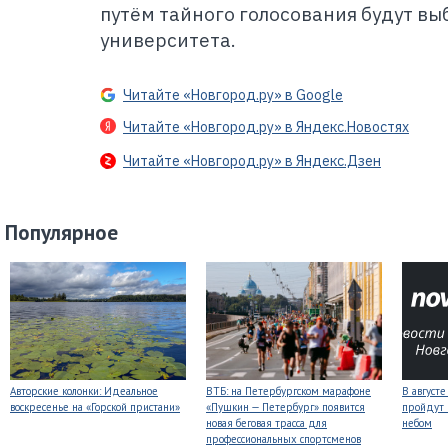
путём тайного голосования будут в
университета.
Читайте «Новгород.ру» в Google
Читайте «Новгород.ру» в Яндекс.Новостях
Читайте «Новгород.ру» в Яндекс.Дзен
Популярное
Авторские колонки: Идеальное
ВТБ: на Петербургском марафоне
В август
воскресенье на «Горской пристани»
«Пушкин — Петербург» появится
пройдут
новая беговая трасса для
небом
профессиональных спортсменов