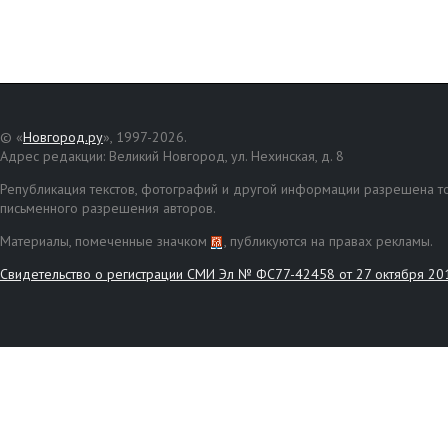
© «
Новгород.ру
», 1997-2026.
Адрес редакции: Великий Новгород, ул. Нехинская, д. 8
Републикация текстов, фотографий и другой информации разрешена то
письменного разрешения авторов.
Материалы, помеченные значком
, публикуются на правах рекламы.
Свидетельство о регистрации СМИ Эл № ФС77-42458 от 27 октября 20