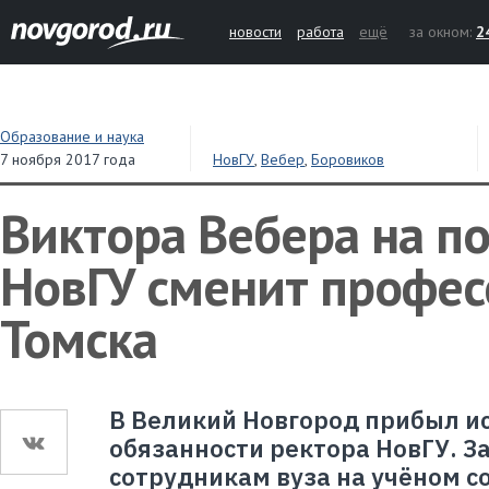
новости
работа
ещё
за окном:
2
Образование и наука
7 ноября 2017 года
НовГУ
,
Вебер
,
Боровиков
Виктора Вебера на по
НовГУ сменит профес
Томска
В Великий Новгород прибыл 
обязанности ректора НовГУ. З
сотрудникам вуза на учёном с