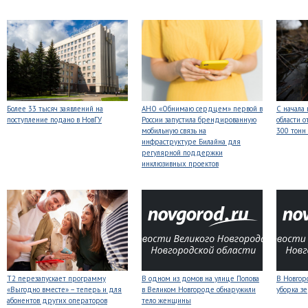
Более 33 тысяч заявлений на
АНО «Обнимаю сердцем» первой в
С начала
поступление подано в НовГУ
России запустила брендированную
области о
мобильную связь на
300 тонн
инфраструктуре Билайна для
регулярной поддержки
инклюзивных проектов
Т2 перезапускает программу
В одном из домов на улице Попова
В Новгоро
«Выгодно вместе» – теперь и для
в Великом Новгороде обнаружили
уборка з
абонентов других операторов
тело женщины