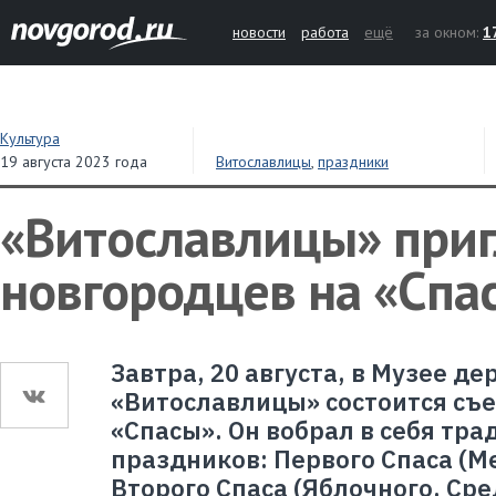
новости
работа
ещё
за окном:
1
Культура
19 августа 2023 года
Витославлицы
,
праздники
«Витославлицы» при
новгородцев на «Спа
Завтра, 20 августа, в Музее д
«Витославлицы» состоится съ
«Спасы». Он вобрал в себя тра
праздников: Первого Спаса (М
Второго Спаса (Яблочного, Сре