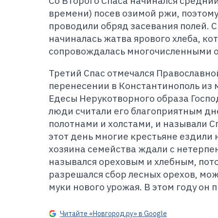
Со Второго Спаса начинался средний
времени) посев озимой ржи, поэтому
проводили обряд засевания полей. 
начиналась жатва ярового хлеба, ко
сопровождалась многочисленными 
Третий Спас отмечался Православно
перенесении в Константинополь из 
Едесы Нерукотворного образа Господ
люди считали его благоприятным дн
полотнами и холстами, и называли Сп
этот день многие крестьяне ездили 
хозяина семейства ждали с нетерпен
назывался ореховым и хлебным, потом
разрешался сбор лесных орехов, мож
муки нового урожая. В этом году он п
Читайте «Новгород.ру» в Google