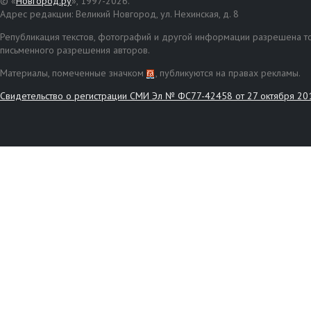
© «
Новгород.ру
», 1997-2026.
Адрес редакции: Великий Новгород, ул. Нехинская, д. 8
Републикация текстов, фотографий и другой информации разрешена то
письменного разрешения авторов.
Материалы, помеченные значком
, публикуются на правах рекламы.
Свидетельство о регистрации СМИ Эл № ФС77-42458 от 27 октября 20