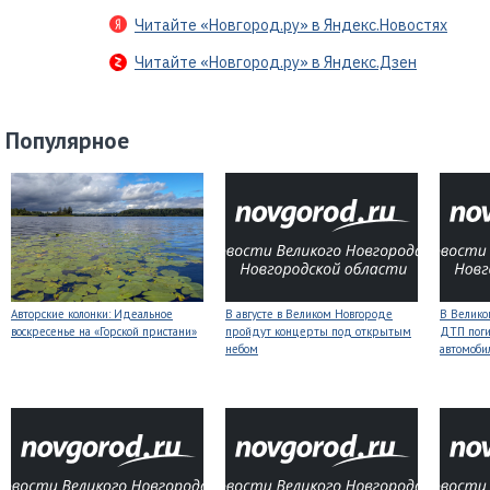
Читайте «Новгород.ру» в Яндекс.Новостях
Читайте «Новгород.ру» в Яндекс.Дзен
Популярное
Авторские колонки: Идеальное
В августе в Великом Новгороде
В Велико
воскресенье на «Горской пристани»
пройдут концерты под открытым
ДТП поги
небом
автомоби