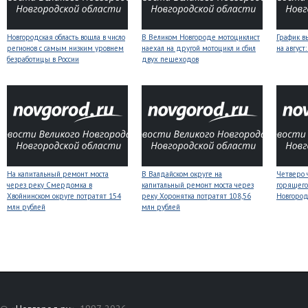
Новгородская область вошла в число
В Великом Новгороде мотоциклист
График в
регионов с самым низким уровнем
наехал на другой мотоцикл и сбил
на авгус
безработицы в России
двух пешеходов
На капитальный ремонт моста
В Валдайском округе на
Четверо 
через реку Смердомка в
капитальный ремонт моста через
горящего
Хвойнинском округе потратят 154
реку Хоронятка потратят 108,56
Новгоро
млн рублей
млн рублей