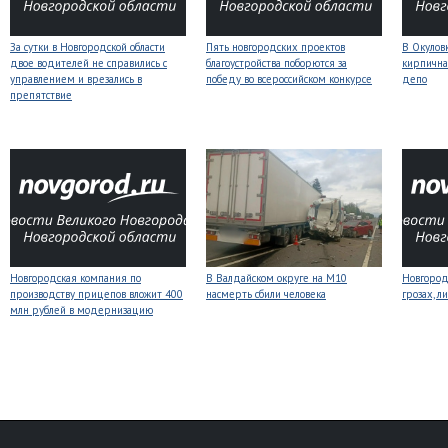
За сутки в Новгородской области
Пять новгородских проектов
В Окулов
двое водителей не справились с
благоустройства поборются за
кирпична
управлением и врезались в
победу во всероссийском конкурсе
депо
препятствие
Новгородская компания по
В Валдайском округе на М10
Новгоро
производству прицепов вложит 400
насмерть сбили человека
грозах, л
млн рублей в модернизацию