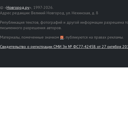
© «
Новгород.ру
», 1997-2026.
Адрес редакции: Великий Новгород, ул. Нехинская, д. 8
Републикация текстов, фотографий и другой информации разрешена то
письменного разрешения авторов.
Материалы, помеченные значком
, публикуются на правах рекламы.
Свидетельство о регистрации СМИ Эл № ФС77-42458 от 27 октября 20