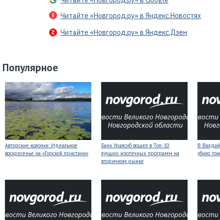
Читайте «Новгород.ру» в Google
Читайте «Новгород.ру» в Яндекс.Новостях
Читайте «Новгород.ру» в Яндекс.Дзен
Популярное
Авторские колонки: Идеальное
Банк Уралсиб вошел в Топ-10
В Валдай
воскресенье на «Горской пристани»
лучших ипотечных программ на
убило то
вторичном рынке