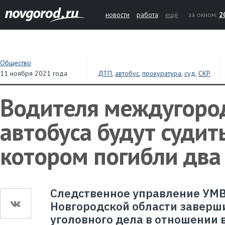
новости
работа
ещё
за окном:
2
Общество
11 ноября 2021 года
ДТП
,
автобус
,
прокуратура
,
суд
,
СКР
Водителя междугоро
автобуса будут судить
котором погибли два
Следственное управление УМВ
Новгородской области заверш
уголовного дела в отношении 