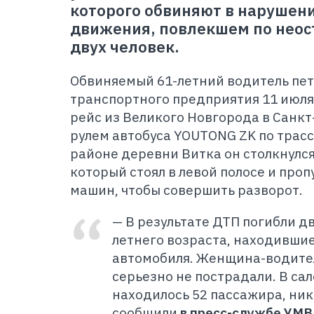
которого обвиняют в нарушен
движения, повлекшем по неос
двух человек.
Обвиняемый 61-летний водитель пет
транспортного предприятия 11 июля 
рейс из Великого Новгорода в Санкт-
рулем автобуса YOUTONG ZK по трассе
районе деревни Витка он столкнулся
который стоял в левой полосе и про
машин, чтобы совершить разворот.
— В результате ДТП погибли д
летнего возраста, находивши
автомобиля. Женщина-водите
серьезно не пострадали. В са
находилось 52 пассажира, никт
сообщили
в пресс-службе УМВ