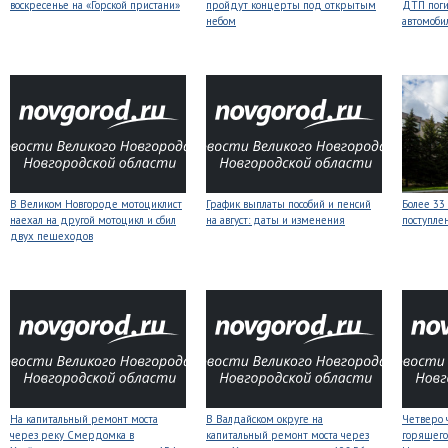
воскресенье на «Горской пристани»
пройдут концерты под открытым
ДТП поги
небом
автомоби
В Великом Новгороде мотоциклист
График выплаты пособий и пенсий
Более 33
наехал на другой мотоцикл и сбил
на август: даты и изменения
поступле
двух пешеходов
На капитальный ремонт моста
В Валдайском округе на
Четверо 
через реку Смердомка в
капитальный ремонт моста через
горящего