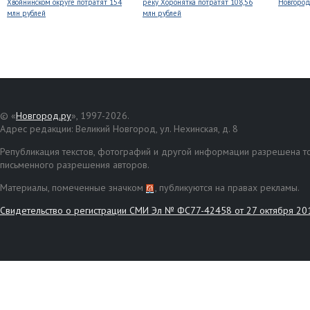
Хвойнинском округе потратят 154
реку Хоронятка потратят 108,56
Новгоро
млн рублей
млн рублей
© «
Новгород.ру
», 1997-2026.
Адрес редакции: Великий Новгород, ул. Нехинская, д. 8
Републикация текстов, фотографий и другой информации разрешена то
письменного разрешения авторов.
Материалы, помеченные значком
, публикуются на правах рекламы.
Свидетельство о регистрации СМИ Эл № ФС77-42458 от 27 октября 20