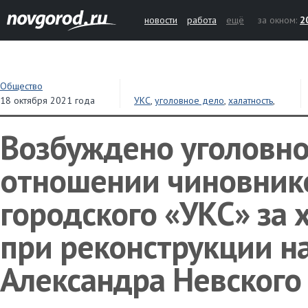
новости
работа
ещё
за окном:
2
Общество
18 октября 2021 года
УКС
,
уголовное дело
,
халатность
,
СКР
Возбуждено уголовно
отношении чиновник
городского «УКС» за 
при реконструкции 
Александра Невского