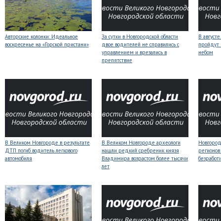
Авторские колонки: Идеальное
За сутки в Новгородской области
В август
воскресенье на «Горской пристани»
двое водителей не справились с
пройдут
управлением и врезались в
небом
препятствие
В Великом Новгороде в результате
В Великом Новгороде археологи
Новгородс
ДТП погиб водитель легкового
нашли редкий сребреник князя
регионов
автомобиля
Владимира возрастом более тысячи
безработ
лет