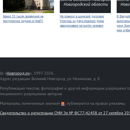
Более 33 тысяч заявлений на
На пожаре в шимской деревне
В Валдай
поступление подано в НовГУ
Уторгош из двухэтажного дома
капиталь
эвакуировали четырёх человек
реку Хор
млн рубл
© «
Новгород.ру
», 1997-2026.
Адрес редакции: Великий Новгород, ул. Нехинская, д. 8
Републикация текстов, фотографий и другой информации разрешена то
письменного разрешения авторов.
Материалы, помеченные значком
, публикуются на правах рекламы.
Свидетельство о регистрации СМИ Эл № ФС77-42458 от 27 октября 20