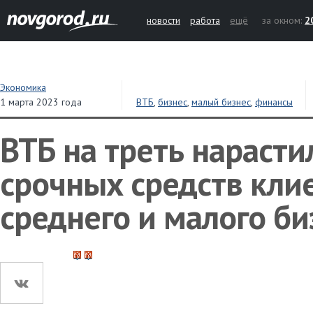
новости
работа
ещё
за окном:
2
Экономика
1 марта 2023 года
ВТБ
,
бизнес
,
малый бизнес
,
финансы
ВТБ на треть нарасти
срочных средств кли
среднего и малого би