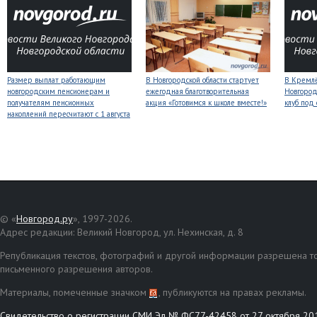
Размер выплат работающим
В Новгородской области стартует
В Кремлё
новгородским пенсионерам и
ежегодная благотворительная
Новгород
получателям пенсионных
акция «Готовимся к школе вместе!»
клуб под
накоплений пересчитают с 1 августа
© «
Новгород.ру
», 1997-2026.
Адрес редакции: Великий Новгород, ул. Нехинская, д. 8
Републикация текстов, фотографий и другой информации разрешена то
письменного разрешения авторов.
Материалы, помеченные значком
, публикуются на правах рекламы.
Свидетельство о регистрации СМИ Эл № ФС77-42458 от 27 октября 20