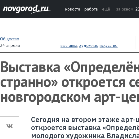
новости
работа
ещё
за окном:
2
Общество
24 апреля
выставка
,
художник
,
искусство
Выставка «Определё
странно» откроется с
новгородском арт-це
Сегодня на втором этаже арт-
откроется выставка «Определ
молодого художника Владисла