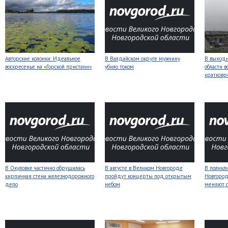
Авторские колонки: Идеальное
В Валдайском округе мужчину
В выходн
воскресенье на «Горской пристани»
убило током
области 
кратков
В Окуловке частично обрушилась
В августе в Великом Новгороде
В поликл
кирпичная стена железнодорожного
пройдут концерты под открытым
Новгород
депо
небом
меняют с