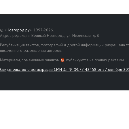
© «
Новгород.ру
», 1997-2026.
Адрес редакции: Великий Новгород, ул. Нехинская, д. 8
Републикация текстов, фотографий и другой информации разрешена то
письменного разрешения авторов.
Материалы, помеченные значком
, публикуются на правах рекламы.
Свидетельство о регистрации СМИ Эл № ФС77-42458 от 27 октября 20