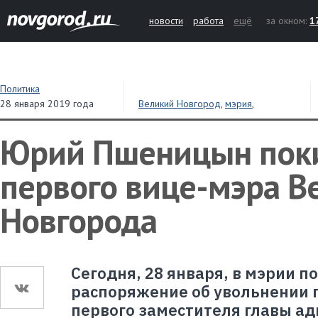
новости
работа
ещё
за окном:
1
Политика
28 января 2019 года
Великий Новгород
,
мэрия
,
увольнения
Юрий Пшеницын поки
первого вице-мэра В
Новгорода
Сегодня, 28 января, в мэрии п
распоряжение об увольнении 
первого заместителя главы а