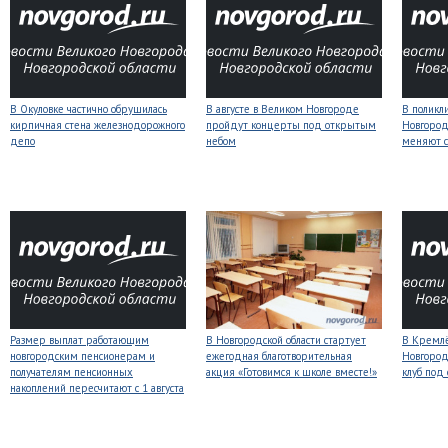
В Окуловке частично обрушилась
В августе в Великом Новгороде
В поликл
кирпичная стена железнодорожного
пройдут концерты под открытым
Новгород
депо
небом
меняют с
Размер выплат работающим
В Новгородской области стартует
В Кремлё
новгородским пенсионерам и
ежегодная благотворительная
Новгород
получателям пенсионных
акция «Готовимся к школе вместе!»
клуб под
накоплений пересчитают с 1 августа