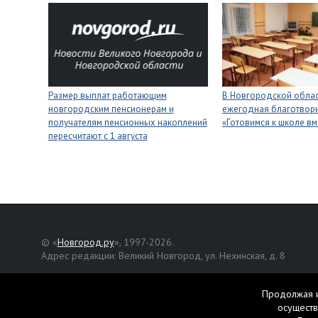
Размер выплат работающим
В Новгородской облас
новгородским пенсионерам и
ежегодная благотвори
получателям пенсионных накоплений
«Готовимся к школе вм
пересчитают с 1 августа
© «
Новгород.ру
», 1997-2026.
Адрес редакции: Великий Новгород, ул. Нехинская, д. 8
Републикация текстов, фотографий и другой информации раз
разрешения авторов.
Продолжая и
осуществ
Материалы, помеченные значком
, публикуются на правах р