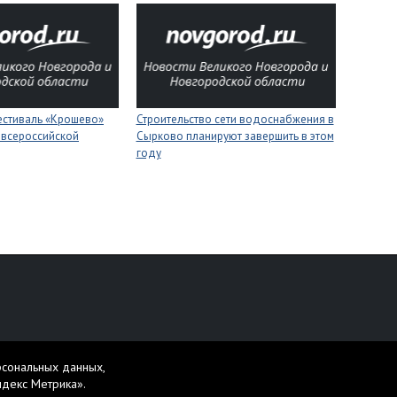
естиваль «Крошево»
Строительство сети водоснабжения в
 всероссийской
Сырково планируют завершить в этом
году
персональных данных
рсональных данных,
жет содержать материалы 16+.
ндекс Метрика».