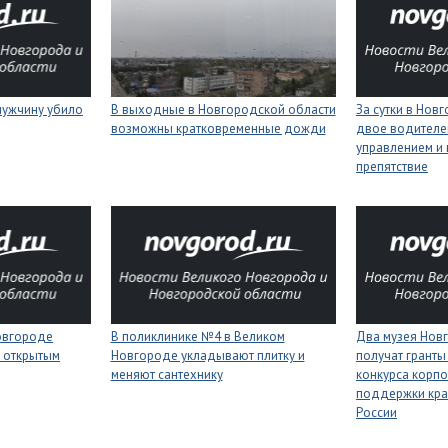
мужчину убило
В выходные в Новгородской области
За сутки в Нов
возможны кратковременные дожди
двое водителей
управлением и 
препятствие
Новгороде
В поликлинике №4 в Великом
Два музея Нов
 открытым
Новгороде укладывают плитку и
получат гранты
меняют сантехнику
конкурса корп
поддержки кра
России