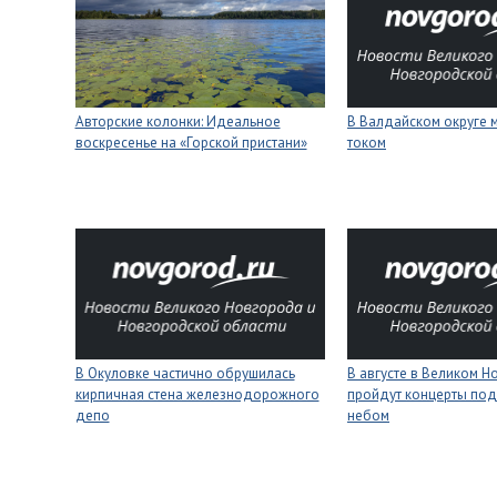
Авторские колонки: Идеальное
В Валдайском округе 
воскресенье на «Горской пристани»
током
В Окуловке частично обрушилась
В августе в Великом 
кирпичная стена железнодорожного
пройдут концерты под
депо
небом