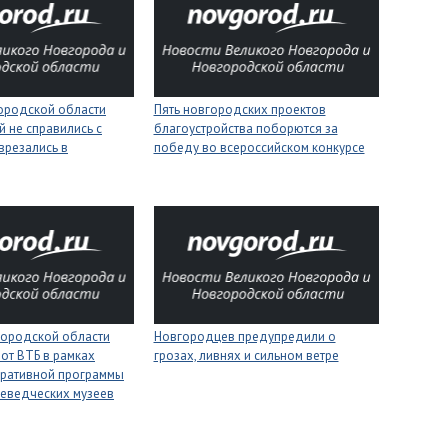
городской области
Пять новгородских проектов
 не справились с
благоустройства поборются за
врезались в
победу во всероссийском конкурсе
городской области
Новгородцев предупредили о
 от ВТБ в рамках
грозах, ливнях и сильном ветре
оративной программы
еведческих музеев