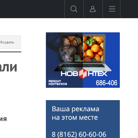
бсудить
али
ия