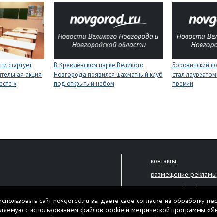
ти стартует
В Кремлёвском парке Великого
Боровичский ф
тельная акция
Новгорода появился шахматный клуб
стал лауреатом
есте!»
под открытым небом
премии
контакты
размещение рекламы
политика обработки 
решена только с письменного
спользовать сайт novgorod.ru вы даете свое согласие на обработку пе
Настоящий ресурс мо
ляемую с использованием файлов cookie и метрической программы «Я
екламы.