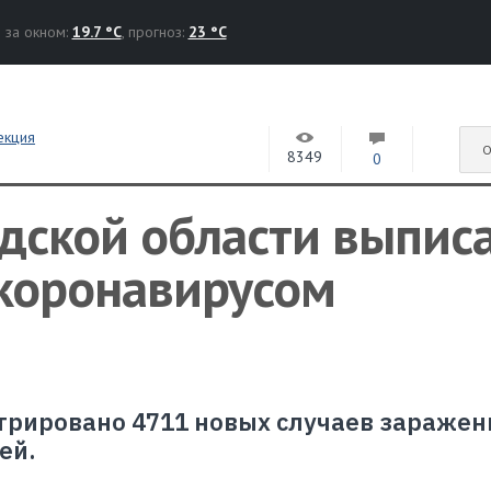
за окном:
19.7 °C
, прогноз:
23 °C
екция
О
8349
0
одской области выпис
коронавирусом
стрировано 4711 новых случаев заражен
ей.