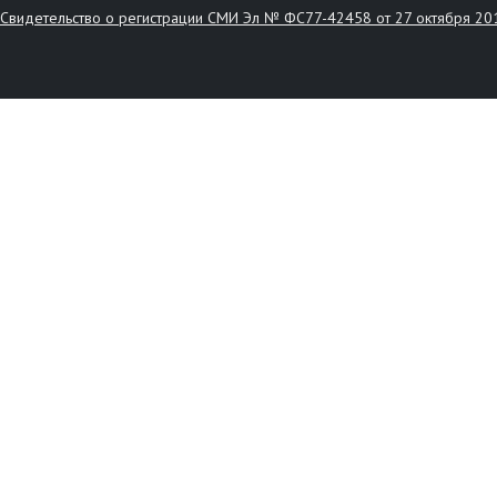
Свидетельство о регистрации СМИ Эл № ФС77-42458 от 27 октября 20