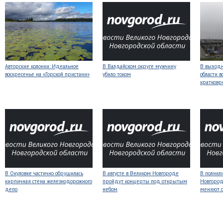
Авторские колонки: Идеальное
В Валдайском округе мужчину
В выходн
воскресенье на «Горской пристани»
убило током
области 
кратков
В Окуловке частично обрушилась
В августе в Великом Новгороде
В поликл
кирпичная стена железнодорожного
пройдут концерты под открытым
Новгород
депо
небом
меняют с