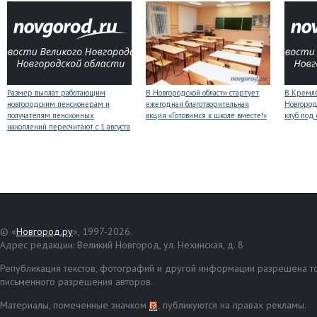
Размер выплат работающим
В Новгородской области стартует
В Кремлё
новгородским пенсионерам и
ежегодная благотворительная
Новгород
получателям пенсионных
акция «Готовимся к школе вместе!»
клуб под
накоплений пересчитают с 1 августа
© «
Новгород.ру
», 1997-2026.
Адрес редакции: Великий Новгород, ул. Нехинская, д. 8
Републикация текстов, фотографий и другой информации разрешена то
письменного разрешения авторов.
Материалы, помеченные значком
, публикуются на правах рекламы.