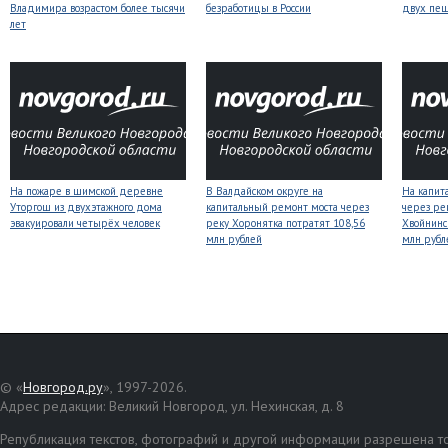
Владимира возрастом более тысячи
безработицы в России
двух пе
лет
На пожаре в шимской деревне
В Валдайском округе на
На капит
Уторгош из двухэтажного дома
капитальный ремонт моста через
через ре
эвакуировали четырёх человек
реку Хоронятка потратят 108,56
Хвойнинс
млн рублей
млн рубл
© «
Новгород.ру
», 1997-2026.
Адрес редакции: Великий Новгород, ул. Нехинская, д. 8
Републикация текстов, фотографий и другой информации разрешена то