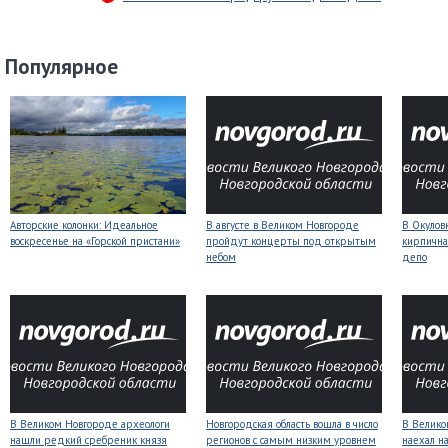
Популярное
Авторские колонки: Идеальное
В августе в Великом Новгороде
В Окулов
воскресенье на «Горской пристани»
пройдут концерты под открытым
кирпична
небом
депо
В Великом Новгороде археологи
Новгородская область вошла в число
В Велико
нашли редкий сребреник князя
регионов с самым низким уровнем
наехал н