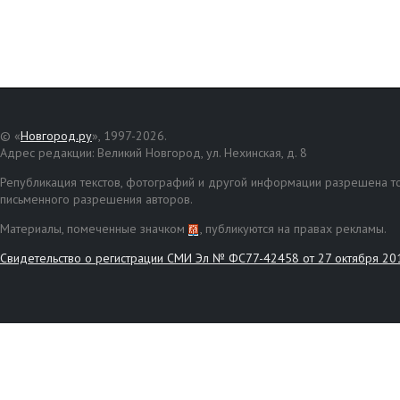
© «
Новгород.ру
», 1997-2026.
Адрес редакции: Великий Новгород, ул. Нехинская, д. 8
Републикация текстов, фотографий и другой информации разрешена то
письменного разрешения авторов.
Материалы, помеченные значком
, публикуются на правах рекламы.
Свидетельство о регистрации СМИ Эл № ФС77-42458 от 27 октября 20