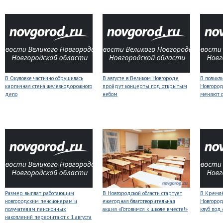
В Окуловке частично обрушилась
В августе в Великом Новгороде
В поликл
кирпичная стена железнодорожного
пройдут концерты под открытым
Новгород
депо
небом
меняют с
Размер выплат работающим
В Новгородской области стартует
В Кремлё
новгородским пенсионерам и
ежегодная благотворительная
Новгород
получателям пенсионных
акция «Готовимся к школе вместе!»
клуб под
накоплений пересчитают с 1 августа