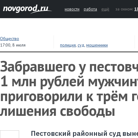
новости
работа
ещё
за окном:
1
Общество
17:00,
8 июля
полиция
,
суд
,
мошенники
Забравшего у пестов
1 млн рублей мужчин
приговорили к трём 
лишения свободы
Пестовский районный суд вын