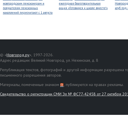
новгородским пенсионерам и
ежегодная благотворительная
Новгород
получателям пенсионных
акция «Готовимся к школе вместе!»
клуб под
накоплений пересчитают с 1 августа
© «
Новгород.ру
», 1997-2026.
Адрес редакции: Великий Новгород, ул. Нехинская, д. 8
Републикация текстов, фотографий и другой информации разрешена то
письменного разрешения авторов.
Материалы, помеченные значком
, публикуются на правах рекламы.
Свидетельство о регистрации СМИ Эл № ФС77-42458 от 27 октября 20