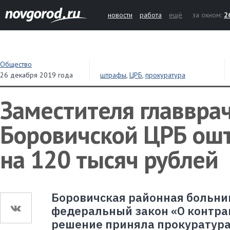
новости
работа
ещё
за окном:
2
Общество
26 декабря 2019 года
штрафы
,
ЦРБ
,
прокуратура
Заместителя главвра
Боровичской ЦРБ ош
на 120 тысяч рублей
Боровичская районная больни
федеральный закон «О контрак
решение приняла прокуратура