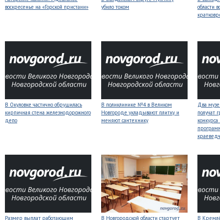
воскресенье на «Горской пристани»
убило током
области 
кратков
В Окуловке частично обрушилась
В поликлинике №4 в Великом
Два музе
кирпичная стена железнодорожного
Новгороде укладывают плитку и
получат 
депо
меняют сантехнику
конкурса
програм
краеведч
Размер выплат работающим
В Новгородской области стартует
В Кремлё