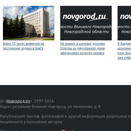
Более 33 тысяч заявлений на
На пожаре в шимской деревне
В Валдай
поступление подано в НовГУ
Уторгош из двухэтажного дома
капиталь
эвакуировали четырёх человек
реку Хор
млн рубл
© «
Новгород.ру
», 1997-2026.
Адрес редакции: Великий Новгород, ул. Нехинская, д. 8
Републикация текстов, фотографий и другой информации разрешена то
письменного разрешения авторов.