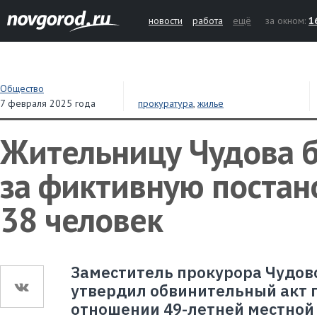
новости
работа
ещё
за окном:
1
Общество
7 февраля 2025 года
прокуратура
,
жилье
Жительницу Чудова б
за фиктивную постано
38 человек
Заместитель прокурора Чудов
утвердил обвинительный акт п
отношении 49-летней местной