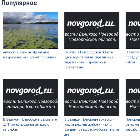
Популярное
Авторские колонки: Идеальное
За сутки в Новгородской области
В август
воскресенье на «Горской пристани»
двое водителей не справились с
пройдут
управлением и врезались в
небом
препятствие
В Великом Новгороде в результате
В Великом Новгороде археологи
Новгородс
ДТП погиб водитель легкового
нашли редкий сребреник князя
регионов
автомобиля
Владимира возрастом более тысячи
безработ
лет