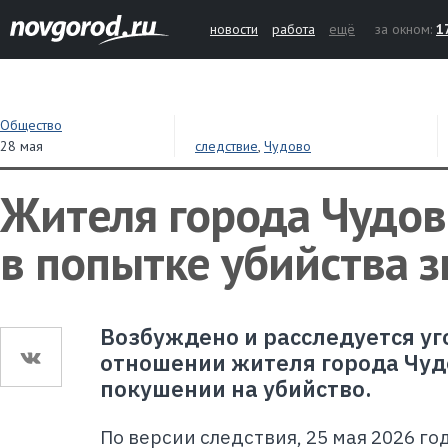
новости
работа
ещё
за окном:
1
Общество
28 мая
следствие
,
Чудово
Жителя города Чудо
в попытке убийства 
Возбуждено и расследуется уг
отношении жителя города Чуд
покушении на убийство.
По версии следствия, 25 мая 2026 го