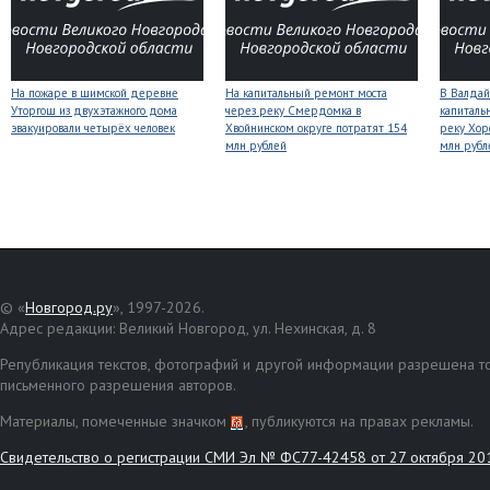
На пожаре в шимской деревне
На капитальный ремонт моста
В Валдай
Уторгош из двухэтажного дома
через реку Смердомка в
капиталь
эвакуировали четырёх человек
Хвойнинском округе потратят 154
реку Хор
млн рублей
млн рубл
© «
Новгород.ру
», 1997-2026.
Адрес редакции: Великий Новгород, ул. Нехинская, д. 8
Републикация текстов, фотографий и другой информации разрешена то
письменного разрешения авторов.
Материалы, помеченные значком
, публикуются на правах рекламы.
Свидетельство о регистрации СМИ Эл № ФС77-42458 от 27 октября 20