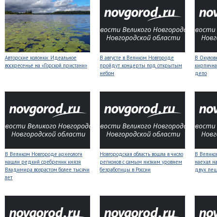
Авторские колонки: Идеальное
В августе в Великом Новгороде
В Окулов
воскресенье на «Горской пристани»
пройдут концерты под открытым
кирпична
небом
депо
В Великом Новгороде археологи
Новгородская область вошла в число
В Велико
нашли редкий сребреник князя
регионов с самым низким уровнем
наехал н
Владимира возрастом более тысячи
безработицы в России
двух пе
лет