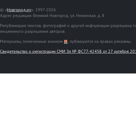
© «
Новгород.ру
», 1997-2026.
Адрес редакции: Великий Новгород, ул. Нехинская, д. 8
Републикация текстов, фотографий и другой информации разрешена то
письменного разрешения авторов.
Материалы, помеченные значком
, публикуются на правах рекламы.
Свидетельство о регистрации СМИ Эл № ФС77-42458 от 27 октября 20