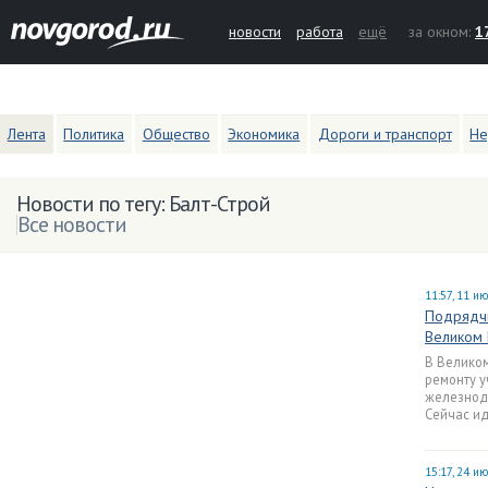
новости
работа
ещё
за окном:
1
Лента
Политика
Общество
Экономика
Дороги и транспорт
Не
Новости по тегу: Балт-Строй
Все новости
11:57, 11 и
Подрядчи
Великом
В Великом
ремонту у
железнод
Сейчас ид
15:17, 24 и