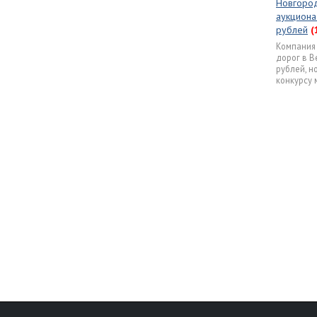
Новгород
аукциона
рублей
(
Компания 
дорог в В
рублей, н
конкурсу 