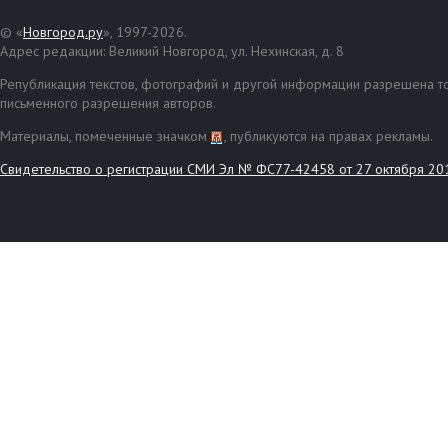
© «
Новгород.ру
», 1997-2026.
Адрес редакции: Великий Новгород, ул. Нехинская, д. 8
Републикация текстов, фотографий и другой информации разрешена то
письменного разрешения авторов.
Материалы, помеченные значком
, публикуются на правах рекламы.
Свидетельство о регистрации СМИ Эл № ФС77-42458 от 27 октября 20