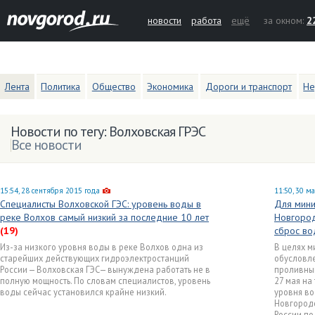
новости
работа
ещё
за окном:
2
Лента
Политика
Общество
Экономика
Дороги и транспорт
Не
Новости по тегу: Волховская ГРЭС
Все новости
15:54, 28 сентября 2015 года
11:50, 30 м
Специалисты Волховской ГЭС: уровень воды в
Для мини
реке Волхов самый низкий за последние 10 лет
Новгород
(19)
сброс в
Из-за низкого уровня воды в реке Волхов одна из
В целях м
старейших действующих гидроэлектростанций
обусловл
России — Волховская ГЭС— вынуждена работать не в
проливны
полную мощность. По словам специалистов, уровень
27 мая на
воды сейчас установился крайне низкий.
уровня во
Новгородс
России по