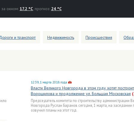
за окном:
17.2 °C
, прогноз:
24 °C
Дороги и транспорт
Недвижимость
Происшествия
Образ
12:39, 1 марта 2018 года
Власти Великого Новгорода в этом году хотят построит
Ворошилова и продолжение ул. Большая Московская
(
вило
Председатель комитета по строительству администрации В
Новгорода Руслан Баранов сегодня, 1 марта, на заседании
озвучил планы на этот год.