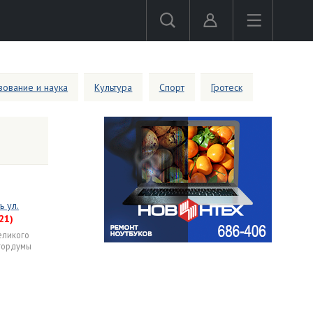
ование и наука
Культура
Спорт
Гротеск
ь ул.
21)
еликого
 гордумы