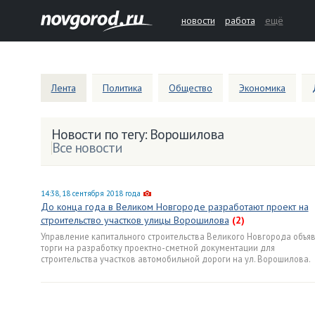
новости
работа
ещё
Лента
Политика
Общество
Экономика
Новости по тегу: Ворошилова
Все новости
14:38, 18 сентября 2018 года
До конца года в Великом Новгороде разработают проект на
строительство участков улицы Ворошилова
(2)
Управление капитального строительства Великого Новгорода объя
торги на разработку проектно-сметной документации для
строительства участков автомобильной дороги на ул. Ворошилова.